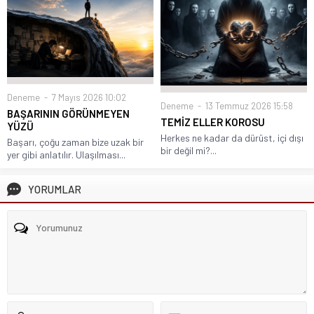
Deneme
7 Mayıs 2026 10:02
Deneme
13 Temmuz 2026 15:58
BAŞARININ GÖRÜNMEYEN
TEMİZ ELLER KOROSU
YÜZÜ
Herkes ne kadar da dürüst, içi dışı
Başarı, çoğu zaman bize uzak bir
bir değil mi?...
yer gibi anlatılır. Ulaşılması...
YORUMLAR