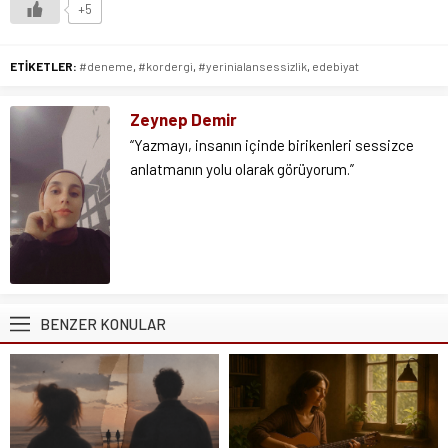
+5
ETİKETLER:
#deneme
,
#kordergi
,
#yerinialansessizlik
,
edebiyat
Zeynep Demir
“Yazmayı, insanın içinde birikenleri sessizce
anlatmanın yolu olarak görüyorum.”
BENZER KONULAR