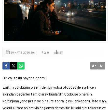
26 MAYIS 2026 20:11
0
211
A
A
+
-
Bir valize iki hayat sığar mı?
Eğitim gördüğün o şehirden bir yolcu otobüsüyle ayrılırken
aklından geçenler tam olarak bunlardır. Otobüse binersin,
koltuğuna yerleşirsin ve bir süre sonra iç ışıklar kapanır. İşte o an,
yolculuk tam anlamıyla başlamış demektir. Kulaklığını takarsın ve