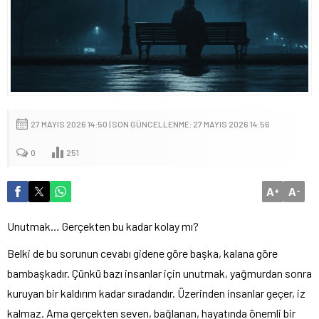
27 MAYIS 2026 14:50 | SON GÜNCELLENME: 27 MAYIS 2026 14:56
0
251
A
A
+
-
Unutmak… Gerçekten bu kadar kolay mı?
Belki de bu sorunun cevabı gidene göre başka, kalana göre
bambaşkadır. Çünkü bazı insanlar için unutmak, yağmurdan sonra
kuruyan bir kaldırım kadar sıradandır. Üzerinden insanlar geçer, iz
kalmaz. Ama gerçekten seven, bağlanan, hayatında önemli bir