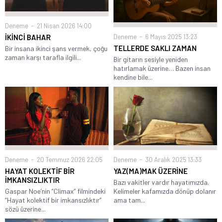
Deneme
21 Nisan 2026 14:00
Deneme
6 Mayıs 2025 13:23
İKİNCİ BAHAR
TELLERDE SAKLI ZAMAN
Bir insana ikinci şans vermek, çoğu
zaman karşı tarafla ilgili...
Bir gitarın sesiyle yeniden
hatırlamak üzerine… Bazen insan
kendine bile...
Deneme
30 Aralık 2025 13:33
Deneme
20 Temmuz 2026 22:05
YAZ(MA)MAK ÜZERİNE
HAYAT KOLEKTİF BİR
İMKANSIZLIKTIR
Bazı vakitler vardır hayatımızda.
Kelimeler kafamızda dönüp dolanır
Gaspar Noe’nin “Climax” filmindeki
ama tam...
“Hayat kolektif bir imkansızlıktır”
sözü üzerine...