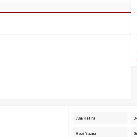
Anı/Hatıra
D
Gezi Yazısı
G