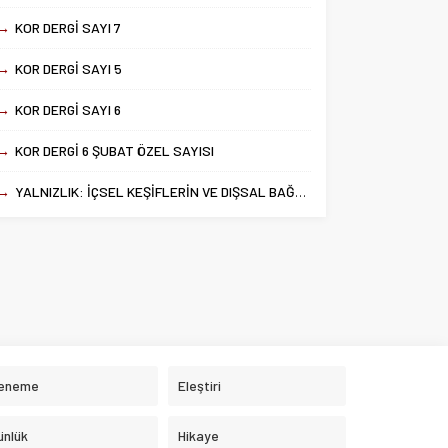
→
KOR DERGİ SAYI 7
→
KOR DERGİ SAYI 5
→
KOR DERGİ SAYI 6
→
KOR DERGİ 6 ŞUBAT ÖZEL SAYISI
→
YALNIZLIK: İÇSEL KEŞİFLERİN VE DIŞSAL BAĞLARIN DENGESİ
eneme
Eleştiri
ünlük
Hikaye