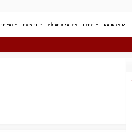
DEBİYAT
GÖRSEL
MİSAFİR KALEM
DERGİ
KADROMUZ
R KADININ EMEĞ