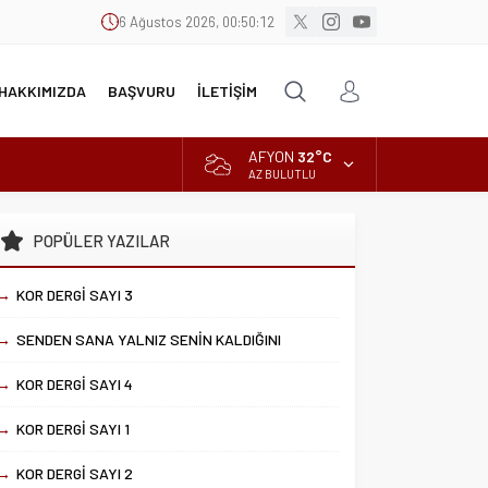
6 Ağustos 2026, 00:50:12
HAKKIMIZDA
BAŞVURU
İLETİŞİM
AFYON
32°C
AZ BULUTLU
POPÜLER YAZILAR
→
KOR DERGİ SAYI 3
→
SENDEN SANA YALNIZ SENİN KALDIĞINI
→
KOR DERGİ SAYI 4
→
KOR DERGİ SAYI 1
→
KOR DERGİ SAYI 2