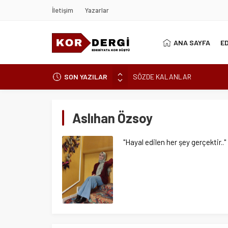
İletişim
Yazarlar
ANA SAYFA
E
SÖZDE KALANLAR
SON YAZILAR
LEYLA, AŞKIN ÖZNESİDİR
YIKILMAYAN GENÇLİK
Aslıhan Özsoy
BAHÇEDEKİ YABANCI
BİR İKİNDİ HOMURTUSU
"Hayal edilen her şey gerçektir.."
AKLANMAYAN GÜNAHLAR
BİR DAKİKA KALA
CAM TAVANLARIN ÖTESİNDE Bİ
BAŞTAN BAŞLAYAMAM
ZAMANIN YÜZÜNDEKİ SIZI