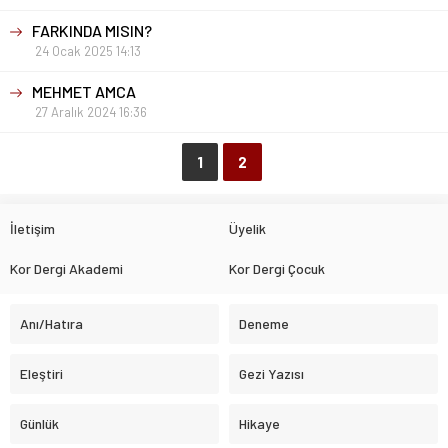
FARKINDA MISIN?
24 Ocak 2025 14:13
MEHMET AMCA
27 Aralık 2024 16:36
1
2
İletişim
Üyelik
Kor Dergi Akademi
Kor Dergi Çocuk
Anı/Hatıra
Deneme
Eleştiri
Gezi Yazısı
Günlük
Hikaye