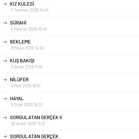
KIZ KULESİ
3 Temmuz 2026 14:24
SÜRAHİ
5 Haziran 2026 15:43
BEKLEME
8 Mayıs 2026 10:42
KUŞ BAKIŞI
3 Nisan 2026 11:48
NİLÜFER
6 Mart 2026 16:51
HAYAL
9 Ocak 2026 16:20
SORGULATAN GERÇEK II
26 Aralık 2025 14:12
SORGULATAN GERÇEK