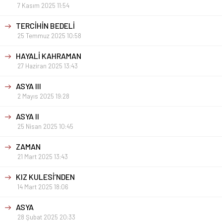
7 Kasım 2025 11:54
TERCİHİN BEDELİ
25 Temmuz 2025 10:58
HAYALİ KAHRAMAN
27 Haziran 2025 13:43
ASYA III
2 Mayıs 2025 19:28
ASYA II
25 Nisan 2025 10:45
ZAMAN
21 Mart 2025 13:43
KIZ KULESİ’NDEN
14 Mart 2025 18:06
ASYA
28 Şubat 2025 20:33