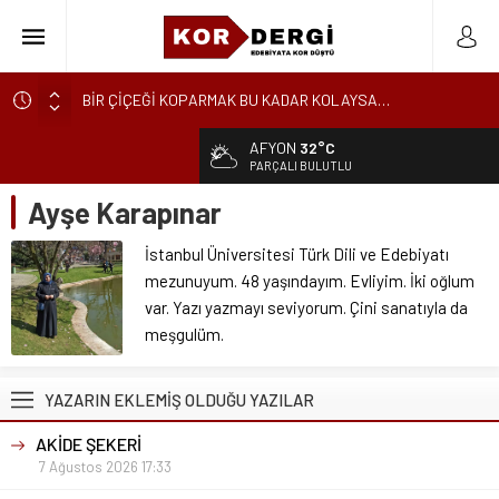
BİR ÇİÇEĞİ KOPARMAK BU KADAR KOLAYSA…
KÜRESEL ENGEREK
AFYON
32°C
YUVANIN TA KENDİSİ
PARÇALI BULUTLU
AKİDE ŞEKERİ
Ayşe Karapınar
GÜNCELLEME
İstanbul Üniversitesi Türk Dili ve Edebiyatı
KARALAMALAR
mezunuyum. 48 yaşındayım. Evliyim. İki oğlum
SÖZDE KALANLAR
var. Yazı yazmayı seviyorum. Çini sanatıyla da
LEYLA, AŞKIN ÖZNESİDİR
meşgulüm.
YIKILMAYAN GENÇLİK
YAZARIN EKLEMİŞ OLDUĞU YAZILAR
BAHÇEDEKİ YABANCI
AKİDE ŞEKERİ
7 Ağustos 2026 17:33