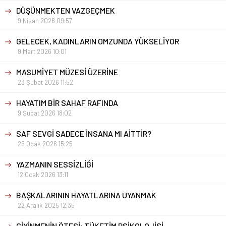
DÜŞÜNMEKTEN VAZGEÇMEK
9 Nisan 2026 09:57
GELECEK, KADINLARIN OMZUNDA YÜKSELİYOR
9 Mart 2026 10:01
MASUMİYET MÜZESİ ÜZERİNE
23 Şubat 2026 11:52
HAYATIM BİR SAHAF RAFINDA
9 Şubat 2026 18:02
SAF SEVGİ SADECE İNSANA MI AİTTİR?
26 Ocak 2026 15:25
YAZMANIN SESSİZLİĞİ
12 Ocak 2026 13:11
BAŞKALARININ HAYATLARINA UYANMAK
22 Aralık 2025 12:35
GİYİNMENİN ÖTESİ: TÜKETİM PSİKOLOJİSİ