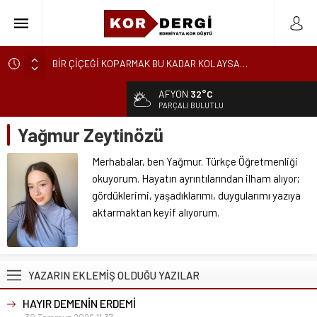
BİR ÇİÇEĞİ KOPARMAK BU KADAR KOLAYSA…
KÜRESEL ENGEREK
AFYON
32°C
YUVANIN TA KENDİSİ
PARÇALI BULUTLU
AKİDE ŞEKERİ
Yağmur Zeytinözü
GÜNCELLEME
Merhabalar, ben Yağmur. Türkçe Öğretmenliği
KARALAMALAR
okuyorum. Hayatın ayrıntılarından ilham alıyor;
SÖZDE KALANLAR
gördüklerimi, yaşadıklarımı, duygularımı yazıya
LEYLA, AŞKIN ÖZNESİDİR
aktarmaktan keyif alıyorum.
YIKILMAYAN GENÇLİK
BAHÇEDEKİ YABANCI
YAZARIN EKLEMİŞ OLDUĞU YAZILAR
HAYIR DEMENİN ERDEMİ