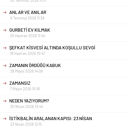
30 Temmuz 2026 11:37
ANLAR VE ANILAR
9 Temmuz 2026 11:39
GURBETİ EV KILMAK
25 Haziran 2026 11:44
ŞEFKAT KİSVESİ ALTINDA KOŞULLU SEVGİ
18 Haziran 2026 10:47
ZAMANIN ÖRDÜĞÜ KABUK
28 Mayıs 2026 14:06
ZAMANSIZ
7 Mayıs 2026 10:18
NEDEN YAZIYORUM?
30 Nisan 2026 13:44
İSTİKBALİN ARALANAN KAPISI: 23 NİSAN
23 Nisan 2026 12:15