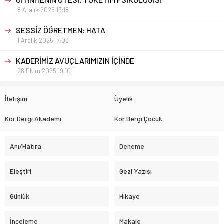
8 Aralık 2025 13:18
SESSİZ ÖĞRETMEN: HATA
1 Aralık 2025 17:03
KADERİMİZ AVUÇLARIMIZIN İÇİNDE
28 Ekim 2025 19:10
İletişim
Üyelik
Kor Dergi Akademi
Kor Dergi Çocuk
Anı/Hatıra
Deneme
Eleştiri
Gezi Yazısı
Günlük
Hikaye
İnceleme
Makale