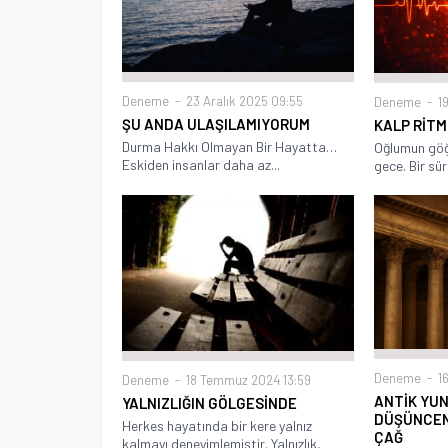
Deneme
23 Aralık 2025 09:55
Deneme
19
ŞU ANDA ULAŞILAMIYORUM
KALP RİTM
Durma Hakkı Olmayan Bir Hayatta…
Oğlumun göğ
Eskiden insanlar daha az...
gece. Bir sür
Deneme
16
Deneme
18 Temmuz 2024 13:59
ANTİK YUN
YALNIZLIĞIN GÖLGESİNDE
DÜŞÜNCEN
Herkes hayatında bir kere yalnız
ÇAĞ
kalmayı deneyimlemiştir. Yalnızlık,