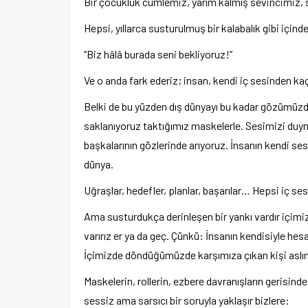
Bir çocukluk cümlemiz, yarım kalmış sevincimiz, 
Hepsi, yıllarca susturulmuş bir kalabalık gibi içinde
‘’Biz hâlâ burada seni bekliyoruz!’’
Ve o anda fark ederiz; insan, kendi iç sesinden ka
Belki de bu yüzden dış dünyayı bu kadar gözümüzd
saklanıyoruz taktığımız maskelerle. Sesimizi duym
başkalarının gözlerinde arıyoruz. İnsanın kendi ses
dünya.
Uğraşlar, hedefler, planlar, başarılar… Hepsi iç se
Ama susturdukça derinleşen bir yankı vardır içimi
varırız er ya da geç. Çünkü: İnsanın kendisiyle hes
İçimizde döndüğümüzde karşımıza çıkan kişi aslında 
Maskelerin, rollerin, ezbere davranışların gerisind
sessiz ama sarsıcı bir soruyla yaklaşır bizlere: