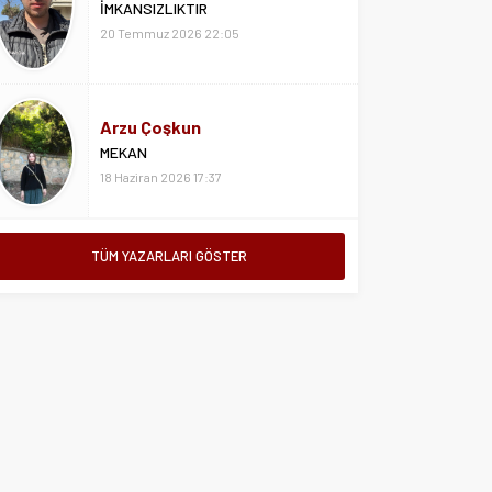
İMKANSIZLIKTIR
20 Temmuz 2026 22:05
Arzu Çoşkun
MEKAN
18 Haziran 2026 17:37
TÜM YAZARLARI GÖSTER
Aslıhan Özsoy
HAYATIN KENARINDAN
7 Nisan 2026 15:21
Asiye Özsoy
ISLAK KALDIRIMLARDA ÖZLEMEK
SENİ
24 Temmuz 2026 16:36