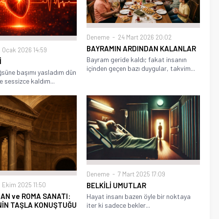
Deneme
24 Mart 2026 20:02
BAYRAMIN ARDINDAN KALANLAR
 Ocak 2026 14:59
Bayram geride kaldı; fakat insanın
İ
içinden geçen bazı duygular, takvim...
süne başımı yasladım dün
e sessizce kaldım...
Deneme
7 Mart 2025 17:09
BELKİLİ UMUTLAR
 Ekim 2025 11:50
AN ve ROMA SANATI:
Hayat insanı bazen öyle bir noktaya
İN TAŞLA KONUŞTUĞU
iter ki sadece bekler...