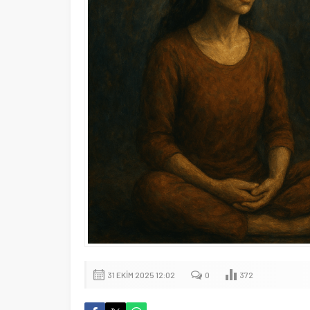
31 EKIM 2025 12:02
0
372