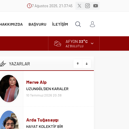
7 Ağustos 2026, 21:37:46
HAKKIMIZDA
BAŞVURU
İLETİŞİM
AFYON
33°C
AZ BULUTLU
YAZARLAR
Merve Alp
UZUNGÖL’DEN KARALER
10 Temmuz 2026 20:38
Arda Tuğasaygı
HAYAT KOLEKTİF BİR