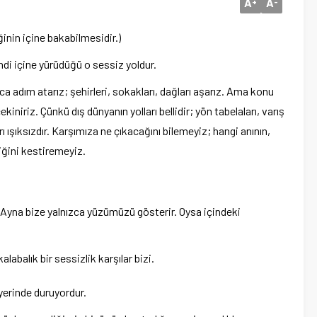
A
A
+
-
ğinin içine bakabilmesidir.)
di içine yürüdüğü o sessiz yoldur.
a adım atarız; şehirleri, sokakları, dağları aşarız. Ama konu
niriz. Çünkü dış dünyanın yolları bellidir; yön tabelaları, varış
arı ışıksızdır. Karşımıza ne çıkacağını bilemeyiz; hangi anının,
diğini kestiremeyiz.
yna bize yalnızca yüzümüzü gösterir. Oysa içindeki
balık bir sessizlik karşılar bizi.
erinde duruyordur.