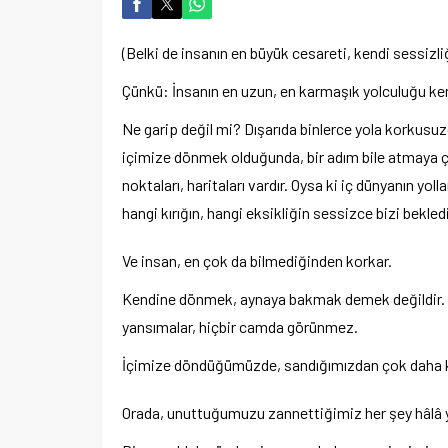
(Belki de insanın en büyük cesareti, kendi sessizli
Çünkü: İnsanın en uzun, en karmaşık yolculuğu ken
Ne garip değil mi? Dışarıda binlerce yola korkusuzc
içimize dönmek olduğunda, bir adım bile atmaya çeki
noktaları, haritaları vardır. Oysa ki iç dünyanın yoll
hangi kırığın, hangi eksikliğin sessizce bizi bekle
Ve insan, en çok da bilmediğinden korkar.
Kendine dönmek, aynaya bakmak demek değildir. A
yansımalar, hiçbir camda görünmez.
İçimize döndüğümüzde, sandığımızdan çok daha kala
Orada, unuttuğumuzu zannettiğimiz her şey hâlâ y