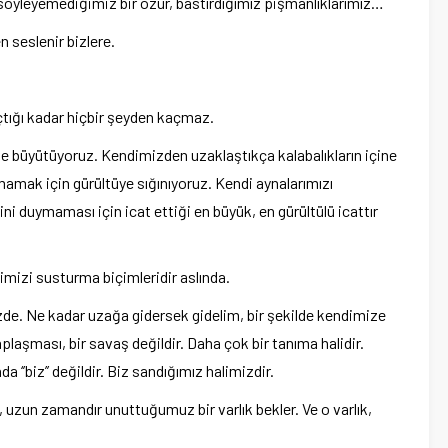
söyleyemediğimiz bir özür, bastırdığımız pişmanlıklarımız…
n seslenir bizlere.
çtığı kadar hiçbir şeyden kaçmaz.
e büyütüyoruz. Kendimizden uzaklaştıkça kalabalıkların içine
amak için gürültüye sığınıyoruz. Kendi aynalarımızı
ini duymaması için icat ettiği en büyük, en gürültülü icattır
simizi susturma biçimleridir aslında.
zde. Ne kadar uzağa gidersek gidelim, bir şekilde kendimize
aplaşması, bir savaş değildir. Daha çok bir tanıma halidir.
‘’biz’’ değildir. Biz sandığımız halimizdir.
e, uzun zamandır unuttuğumuz bir varlık bekler. Ve o varlık,