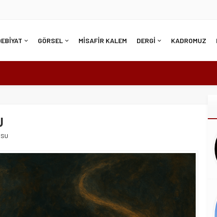
DEBİYAT
GÖRSEL
MİSAFİR KALEM
DERGİ
KADROMUZ
U
USU
DAR KOLAYSA…