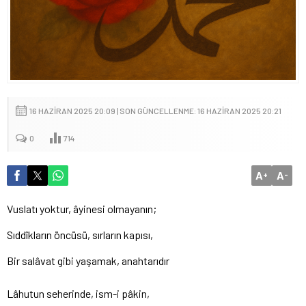
16 HAZIRAN 2025 20:09 | SON GÜNCELLENME: 16 HAZIRAN 2025 20:21
0
714
A
A
+
-
Vuslatı yoktur, âyinesi olmayanın;
Sıddîkların öncüsü, sırların kapısı,
Bir salâvat gibi yaşamak, anahtarıdır
Lâhutun seherinde, ism-i pâkin,