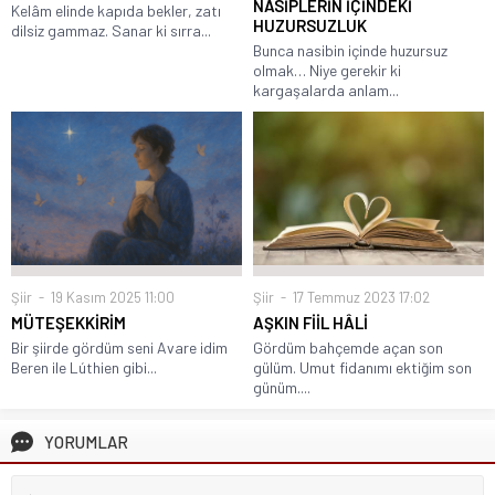
NASİPLERİN İÇİNDEKİ
Kelâm elinde kapıda bekler, zatı
HUZURSUZLUK
dilsiz gammaz. Sanar ki sırra...
Bunca nasibin içinde huzursuz
olmak… Niye gerekir ki
kargaşalarda anlam...
Şiir
19 Kasım 2025 11:00
Şiir
17 Temmuz 2023 17:02
MÜTEŞEKKİRİM
AŞKIN FİİL HÂLİ
Bir şiirde gördüm seni Avare idim
Gördüm bahçemde açan son
Beren ile Lúthien gibi...
gülüm. Umut fidanımı ektiğim son
günüm....
YORUMLAR