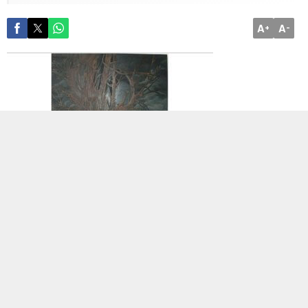
A
A
+
-