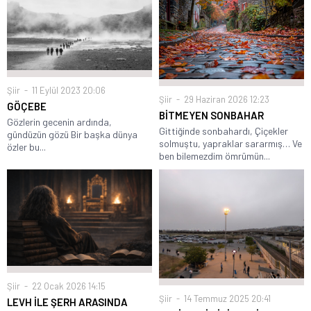
Şiir
11 Eylül 2023 20:06
Şiir
29 Haziran 2026 12:23
GÖÇEBE
BİTMEYEN SONBAHAR
Gözlerin gecenin ardında,
Gittiğinde sonbahardı, Çiçekler
gündüzün gözü Bir başka dünya
solmuştu, yapraklar sararmış… Ve
özler bu...
ben bilemezdim ömrümün...
Şiir
22 Ocak 2026 14:15
Şiir
14 Temmuz 2025 20:41
LEVH İLE ŞERH ARASINDA