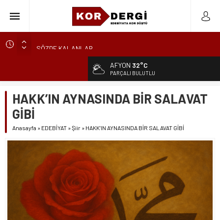
SÖZDE KALANLAR
LEYLA, AŞKIN ÖZNESİDİR
AFYON
32°C
YIKILMAYAN GENÇLİK
PARÇALI BULUTLU
BAHÇEDEKİ YABANCI
HAKK’IN AYNASINDA BİR SALAVAT
BİR İKİNDİ HOMURTUSU
GİBİ
AKLANMAYAN GÜNAHLAR
Anasayfa
»
EDEBİYAT
»
Şiir
»
HAKK’IN AYNASINDA BİR SALAVAT GİBİ
BİR DAKİKA KALA
CAM TAVANLARIN ÖTESİNDE BİR KADININ EMEĞ
BAŞTAN BAŞLAYAMAM
KARALAMALAR