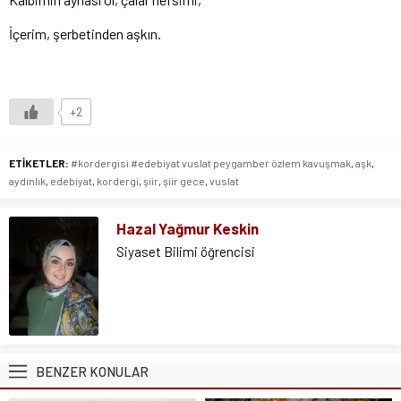
İçerim, şerbetinden aşkın.
+2
ETİKETLER:
#kordergisi #edebiyat vuslat peygamber özlem kavuşmak
,
aşk
,
aydınlık
,
edebiyat
,
kordergi
,
şiir
,
şiir gece
,
vuslat
Hazal Yağmur Keskin
Siyaset Bilimi öğrencisi
BENZER KONULAR