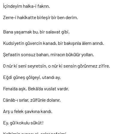
İçindeyim halka-i fakrın.
Zerre-i hakîkatte birleşir bir ben derim.
Bana yaşamak bu, bir salavat gibi,
Kudsiyetin güvercin kanadı, bir bakışınla âlem arındı.
Şefaatin sonsuz baharı, miracın bükülür yolları,
O nûr ki seni seyretsin, o nûr ki sensin görünmez zifire.
Eğdi güneş gölgeyi, utandı ay,
Fena’da aşk, Bekâ’da vuslat vardır.
Cânâb-ı sırlar, zülfünle dolanır,
Arş u felek şavkına kandı.
Ey, gül kokulu sükût!
Kalbimin aynası ol, çalar nefsimi,