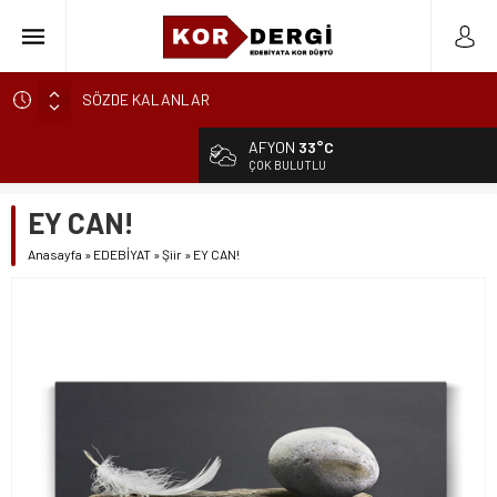
SÖZDE KALANLAR
LEYLA, AŞKIN ÖZNESİDİR
AFYON
33°C
YIKILMAYAN GENÇLİK
ÇOK BULUTLU
BAHÇEDEKİ YABANCI
EY CAN!
BİR İKİNDİ HOMURTUSU
Anasayfa
»
EDEBİYAT
»
Şiir
»
EY CAN!
AKLANMAYAN GÜNAHLAR
BİR DAKİKA KALA
CAM TAVANLARIN ÖTESİNDE BİR KADININ EMEĞ
BAŞTAN BAŞLAYAMAM
KARALAMALAR