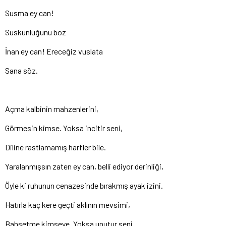
Susma ey can!
Suskunluğunu boz
İnan ey can! Ereceğiz vuslata
Sana söz.
Açma kalbinin mahzenlerini,
Görmesin kimse. Yoksa incitir seni,
Diline rastlamamış harfler bile.
Yaralanmışsın zaten ey can, belli ediyor derinliği,
Öyle ki ruhunun cenazesinde bırakmış ayak izini.
Hatırla kaç kere geçti aklının mevsimi,
Bahsetme kimseye. Yoksa unutur seni