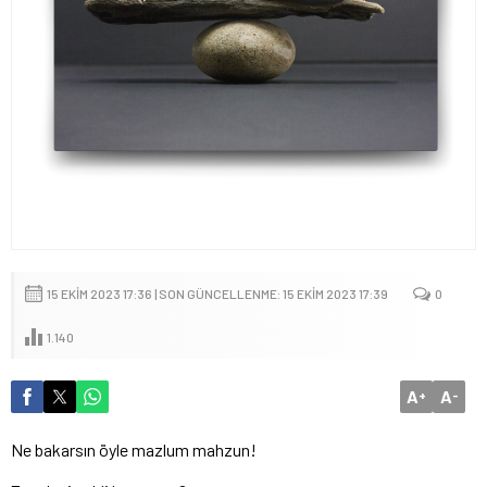
15 EKIM 2023 17:36 | SON GÜNCELLENME: 15 EKIM 2023 17:39
0
1.140
A
A
+
-
Ne bakarsın öyle mazlum mahzun!