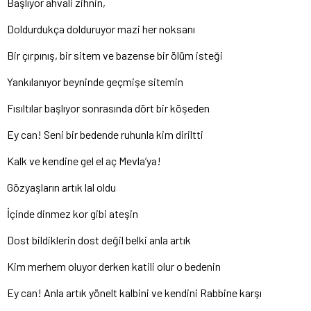
Başlıyor ahvali zihnin,
Doldurdukça dolduruyor mazi her noksanı
Bir çırpınış, bir sitem ve bazense bir ölüm isteği
Yankılanıyor beyninde geçmişe sitemin
Fısıltılar başlıyor sonrasında dört bir köşeden
Ey can! Seni bir bedende ruhunla kim diriltti
Kalk ve kendine gel el aç Mevla’ya!
Gözyaşların artık lal oldu
İçinde dinmez kor gibi ateşin
Dost bildiklerin dost değil belki anla artık
Kim merhem oluyor derken katili olur o bedenin
Ey can! Anla artık yönelt kalbini ve kendini Rabbine karşı