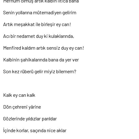
Mefhum olmuş artık kalbin iltica bana
Senin yollarına mütemadiyen gelirim
Artık meşakkat ile birleşir ey can!
Acı bir nedamet duy ki kulaklarında,
Menfired kaldım artık sensiz duy ey can!
Kalbinin şahikalarında bana da yer ver
Son kez rüberü gelir miyiz bilemem?
Kalk ey can kalk
Dön çehreni yârine
Gözlerinde yıldızlar parıldar
İçinde korlar, saçında nice aklar