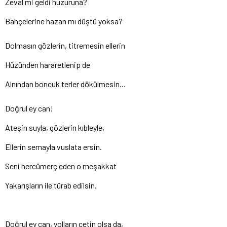
Zeval mi geldi huzuruna?
Bahçelerine hazan mı düştü yoksa?
Dolmasın gözlerin, titremesin ellerin
Hüzünden hararetlenip de
Alnından boncuk terler dökülmesin…
Doğrul ey can!
Ateşin suyla, gözlerin kıbleyle,
Ellerin semayla vuslata ersin.
Seni hercümerç eden o meşakkat
Yakarışların ile türab edilsin.
Doğrul ey can, yolların çetin olsa da,