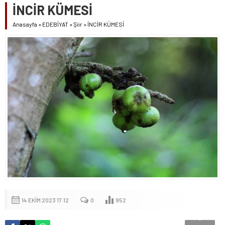
İNCİR KÜMESİ
Anasayfa
»
EDEBİYAT
»
Şiir
»
İNCİR KÜMESİ
14 EKIM 2023 17:12
0
952