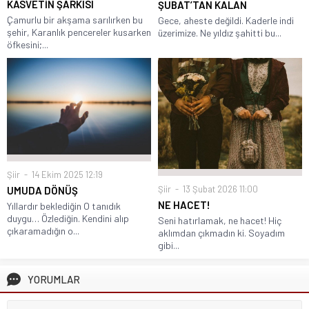
KASVETİN ŞARKISI
ŞUBAT’TAN KALAN
Çamurlu bir akşama sarılırken bu
Gece, aheste değildi. Kaderle indi
şehir, Karanlık pencereler kusarken
üzerimize. Ne yıldız şahitti bu...
öfkesini;...
Şiir
14 Ekim 2025 12:19
Şiir
13 Şubat 2026 11:00
UMUDA DÖNÜŞ
NE HACET!
Yıllardır beklediğin O tanıdık
duygu… Özlediğin. Kendini alıp
Seni hatırlamak, ne hacet! Hiç
çıkaramadığın o...
aklımdan çıkmadın ki. Soyadım
gibi...
YORUMLAR