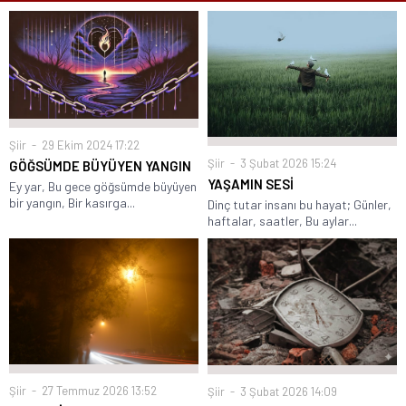
Şiir
29 Ekim 2024 17:22
Şiir
3 Şubat 2026 15:24
GÖĞSÜMDE BÜYÜYEN YANGIN
YAŞAMIN SESİ
Ey yar, Bu gece göğsümde büyüyen
bir yangın, Bir kasırga...
Dinç tutar insanı bu hayat; Günler,
haftalar, saatler, Bu aylar...
Şiir
27 Temmuz 2026 13:52
Şiir
3 Şubat 2026 14:09