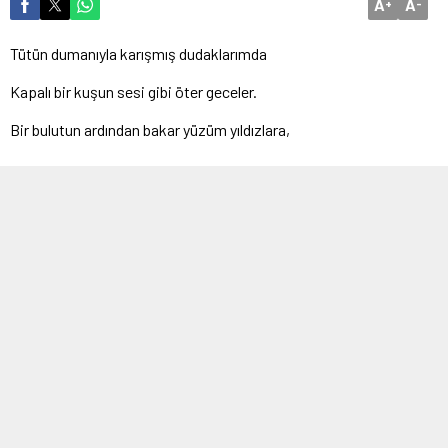
A
A
+
-
Tütün dumanıyla karışmış dudaklarımda
Kapalı bir kuşun sesi gibi öter geceler.
Bir bulutun ardından bakar yüzüm yıldızlara,
Dalgalar taşır gözlerimi, sessizce gelirler.
Uzaklarda kıyıları, beyaz ufukları var;
Denizlerin sonunda masmavi bir köy…
Bir yanımda gülümsediğin bir çocukluk geçer,
Bir yanımda kara bir kuğunun süt beyazı ölüsü.
Nereye gitsem sığmaz ayaklarım toprağa.
Sesin var içimde, büyürüm, genişlerim.