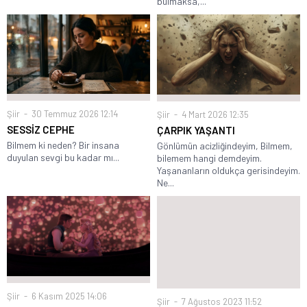
bulmaksa,...
Şiir
30 Temmuz 2026 12:14
Şiir
4 Mart 2026 12:35
SESSİZ CEPHE
ÇARPIK YAŞANTI
Bilmem ki neden? Bir insana
Gönlümün acizliğindeyim, Bilmem,
duyulan sevgi bu kadar mı...
bilemem hangi demdeyim.
Yaşananların oldukça gerisindeyim.
Ne...
Şiir
6 Kasım 2025 14:06
Şiir
7 Ağustos 2023 11:52