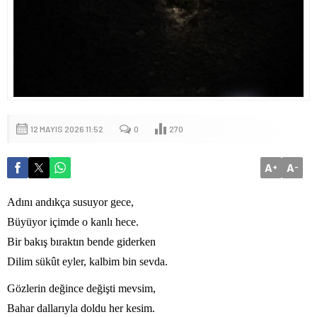
12 MAYIS 2026 11:52
0
270
A
A
+
-
Adını andıkça susuyor gece,
Büyüyor içimde o kanlı hece.
Bir bakış bıraktın bende giderken
Dilim sükût eyler, kalbim bin sevda.
Gözlerin değince değişti mevsim,
Bahar dallarıyla doldu her kesim.