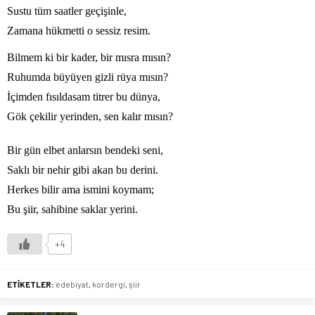
Sustu tüm saatler geçişinle,
Zamana hükmetti o sessiz resim.
Bilmem ki bir kader, bir mısra mısın?
Ruhumda büyüyen gizli rüya mısın?
İçimden fısıldasam titrer bu dünya,
Gök çekilir yerinden, sen kalır mısın?
Bir gün elbet anlarsın bendeki seni,
Saklı bir nehir gibi akan bu derini.
Herkes bilir ama ismini koymam;
Bu şiir, sahibine saklar yerini.
+4
ETİKETLER:
edebiyat
,
kordergi
,
şiir