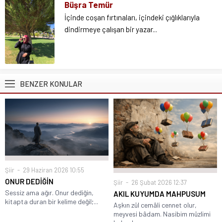
Büşra Temür
İçinde coşan fırtınaları, içindeki çığlıklarıyla
dindirmeye çalışan bir yazar...
BENZER KONULAR
Şiir
29 Haziran 2026 10:55
ONUR DEDİĞİN
Şiir
26 Şubat 2026 12:37
Sessiz ama ağır. Onur dediğin,
AKIL KUYUMDA MAHPUSUM
kitapta duran bir kelime değil;...
Aşkın zül cemâli cennet olur,
meyvesi bâdam. Nasibim mûzlimi