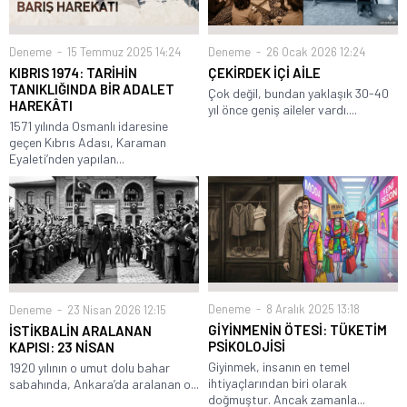
Deneme
26 Ocak 2026 12:24
Deneme
15 Temmuz 2025 14:24
ÇEKİRDEK İÇİ AİLE
KIBRIS 1974: TARİHİN
TANIKLIĞINDA BİR ADALET
Çok değil, bundan yaklaşık 30-40
HAREKÂTI
yıl önce geniş aileler vardı....
1571 yılında Osmanlı idaresine
geçen Kıbrıs Adası, Karaman
Eyaleti’nden yapılan...
Deneme
8 Aralık 2025 13:18
Deneme
23 Nisan 2026 12:15
GİYİNMENİN ÖTESİ: TÜKETİM
İSTİKBALİN ARALANAN
PSİKOLOJİSİ
KAPISI: 23 NİSAN
Giyinmek, insanın en temel
1920 yılının o umut dolu bahar
ihtiyaçlarından biri olarak
sabahında, Ankara’da aralanan o...
doğmuştur. Ancak zamanla...