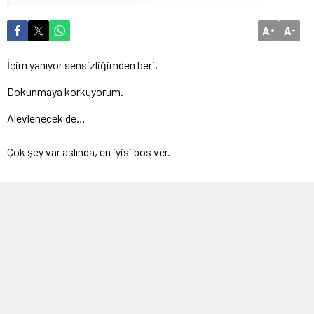
A
A
+
-
İçim yanıyor sensizliğimden beri,
Dokunmaya korkuyorum.
Alevlenecek de…
Çok şey var aslında, en iyisi boş ver.
Bir damla akacak gözlerimden,
Mamafih yüzünü bir daha göremem, korkarım.
Bir an parlayacak da…
Âmâ olurum, en iyisi boş ver.