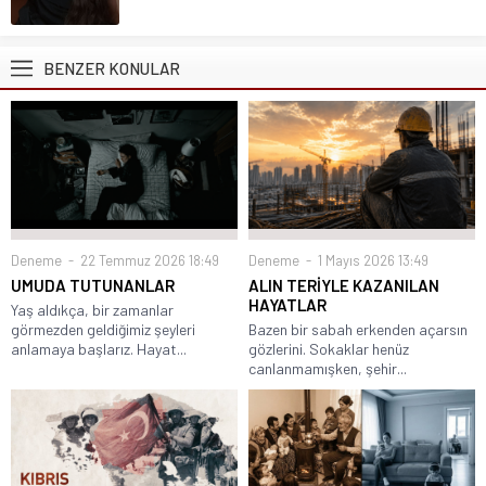
BENZER KONULAR
Deneme
22 Temmuz 2026 18:49
Deneme
1 Mayıs 2026 13:49
UMUDA TUTUNANLAR
ALIN TERİYLE KAZANILAN
HAYATLAR
Yaş aldıkça, bir zamanlar
görmezden geldiğimiz şeyleri
Bazen bir sabah erkenden açarsın
anlamaya başlarız. Hayat...
gözlerini. Sokaklar henüz
canlanmamışken, şehir...