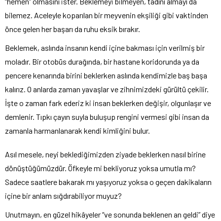
“hemen” olmasını ister. Beklemeyi bilmeyen, tadını almayı da
bilemez. Aceleyle koparılan bir meyvenin ekşiliği gibi vaktinden
önce gelen her başarı da ruhu eksik bırakır.
Beklemek, aslında insanın kendi içine bakması için verilmiş bir
moladır. Bir otobüs durağında, bir hastane koridorunda ya da
pencere kenarında birini beklerken aslında kendimizle baş başa
kalırız. O anlarda zaman yavaşlar ve zihnimizdeki gürültü çekilir.
İşte o zaman fark ederiz ki insan beklerken değişir, olgunlaşır ve
demlenir. Tıpkı çayın suyla buluşup rengini vermesi gibi insan da
zamanla harmanlanarak kendi kimliğini bulur.
Asıl mesele, neyi beklediğimizden ziyade beklerken nasıl birine
dönüştüğümüzdür. Öfkeyle mi bekliyoruz yoksa umutla mı?
Sadece saatlere bakarak mı yaşıyoruz yoksa o geçen dakikaların
içine bir anlam sığdırabiliyor muyuz?
Unutmayın, en güzel hikâyeler “ve sonunda beklenen an geldi” diye