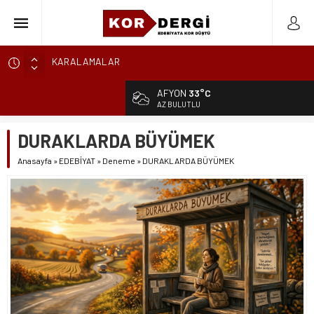
KARALAMALAR
SÖZDE KALANLAR
LEYLA, AŞKIN ÖZNESİDİR
AFYON
33°C
YIKILMAYAN GENÇLİK
AZ BULUTLU
BAHÇEDEKİ YABANCI
DURAKLARDA BÜYÜMEK
BİR İKİNDİ HOMURTUSU
Anasayfa
»
EDEBİYAT
»
Deneme
»
DURAKLARDA BÜYÜMEK
AKLANMAYAN GÜNAHLAR
BİR DAKİKA KALA
CAM TAVANLARIN ÖTESİNDE BİR KADININ EMEĞ
BAŞTAN BAŞLAYAMAM