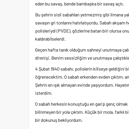
eden bu savaş, bende bambaşka bir savaş açtı.
Bu şehrin sisli sabahları yetmezmiş gibi limana y
savaşın gri tonlarını hatırlatıyordu. Sabah akşam he
polisleriydi (PVDE), gözlerine batan biri olursa o
kaldırabilselerdi.
Geçen hafta tanık olduğum sahneyi unutmaya çalış
direnişi. Benim sessizliğim ve unutmaya çalıştıkl
4 Şubat 1940 sabahı, polislerin kiliseye geldiği
öğrenecektim. O sabah erkenden evden çıktım, a
Şehrin en ışık almayan evinde yaşıyordum. Hayatım
isterdim.
O sabah herkesin konuştuğu en garip genç olmak
bilinmeyen bir yola çıktım. Küçük bir mola, farklı b
bir dokunuş bekliyordum.