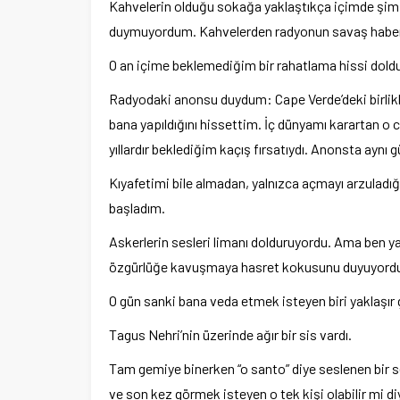
Kahvelerin olduğu sokağa yaklaştıkça içimde şimşe
duymuyordum. Kahvelerden radyonun savaş haberl
O an içime beklemediğim bir rahatlama hissi dold
Radyodaki anonsu duydum: Cape Verde’deki birlikle
bana yapıldığını hissettim. İç dünyamı karartan o c
yıllardır beklediğim kaçış fırsatıydı. Anonsta aynı 
Kıyafetimi bile almadan, yalnızca açmayı arzulad
başladım.
Askerlerin sesleri limanı dolduruyordu. Ama ben yal
özgürlüğe kavuşmaya hasret kokusunu duyuyord
O gün sanki bana veda etmek isteyen biri yaklaşır g
Tagus Nehri’nin üzerinde ağır bir sis vardı.
Tam gemiye binerken “o santo” diye seslenen bi
ve son kez görmek isteyen o tek kişi olabilir mi 