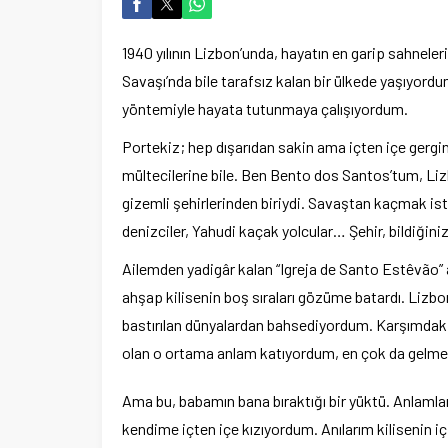
1940 yılının Lizbon’unda, hayatın en garip sahnele
Savaşı’nda bile tarafsız kalan bir ülkede yaşıyord
yöntemiyle hayata tutunmaya çalışıyordum.
Portekiz; hep dışarıdan sakin ama içten içe gergin
mültecilerine bile. Ben Bento dos Santos’tum, Liz
gizemli şehirlerinden biriydi. Savaştan kaçmak iste
denizciler, Yahudi kaçak yolcular… Şehir, bildiğ
Ailemden yadigâr kalan “Igreja de Santo Estêvão”
ahşap kilisenin boş sıraları gözüme batardı. Liz
bastırılan dünyalardan bahsediyordum. Karşımdak
olan o ortama anlam katıyordum, en çok da gelmey
Ama bu, babamın bana bıraktığı bir yüktü. Anlamla
kendime içten içe kızıyordum. Anılarım kilisenin i