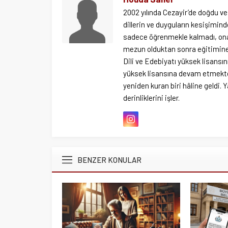
2002 yılında Cezayir’de doğdu ve 
dillerin ve duyguların kesişimind
sadece öğrenmekle kalmadı, ona 
mezun olduktan sonra eğitimine 
Dili ve Edebiyatı yüksek lisansı
yüksek lisansına devam etmekted
yeniden kuran biri hâline geldi. Y
derinliklerini işler.
BENZER KONULAR