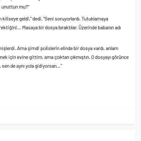
n, unuttun mu?”
 kiliseye geldi,” dedi. “Seni soruyorlardı. Tutuklamaya
erektiğini… Masaya bir dosya bıraktılar. Üzerinde babanın adı
lerdi. Ama şimdi polislerin elinde bir dosya vardı, anlam
k için evine gittim, ama çoktan çıkmıştın. O dosyayı görünce
a, sen de aynı yola gidiyorsan…”