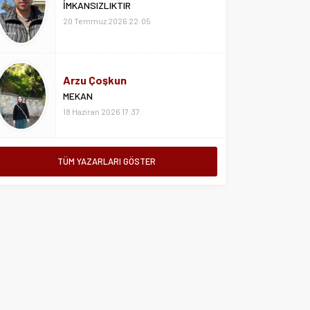
İMKANSIZLIKTIR
20 Temmuz 2026 22:05
Arzu Çoşkun
MEKAN
18 Haziran 2026 17:37
TÜM YAZARLARI GÖSTER
Aslıhan Özsoy
HAYATIN KENARINDAN
7 Nisan 2026 15:21
Asiye Özsoy
ISLAK KALDIRIMLARDA ÖZLEMEK
SENİ
24 Temmuz 2026 16:36