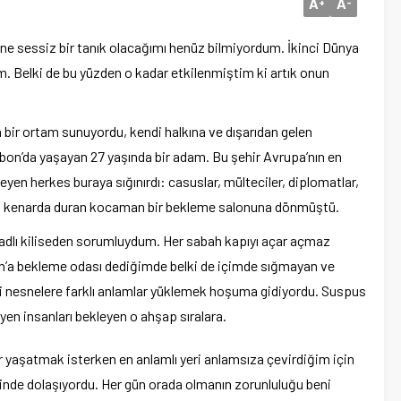
A
A
+
-
rine sessiz bir tanık olacağımı henüz bilmiyordum. İkinci Dünya
um. Belki de bu yüzden o kadar etkilenmiştim ki artık onun
 bir ortam sunuyordu, kendi halkına ve dışarıdan gelen
bon’da yaşayan 27 yaşında bir adam. Bu şehir Avrupa’nın en
yen herkes buraya sığınırdı: casuslar, mülteciler, diplomatlar,
iniz kenarda duran kocaman bir bekleme salonuna dönmüştü.
 adlı kiliseden sorumluydum. Her sabah kapıyı açar açmaz
bon’a bekleme odası dediğimde belki de içimde sığmayan ve
i nesnelere farklı anlamlar yüklemek hoşuma gidiyordu. Suspus
en insanları bekleyen o ahşap sıralara.
r yaşatmak isterken en anlamlı yeri anlamsıza çevirdiğim için
çinde dolaşıyordu. Her gün orada olmanın zorunluluğu beni