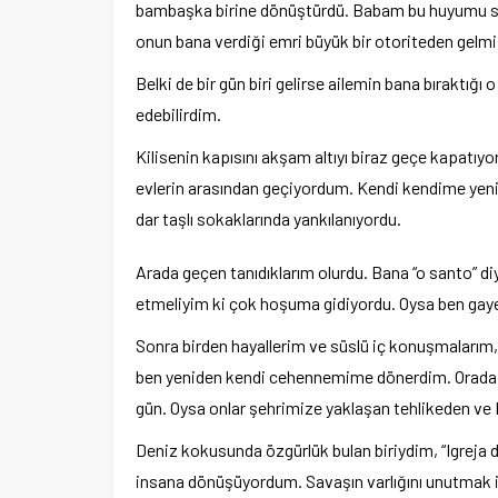
bambaşka birine dönüştürdü. Babam bu huyumu sev
onun bana verdiği emri büyük bir otoriteden gelmi
Belki de bir gün biri gelirse ailemin bana bırak
edebilirdim.
Kilisenin kapısını akşam altıyı biraz geçe kapatıy
evlerin arasından geçiyordum. Kendi kendime yeni b
dar taşlı sokaklarında yankılanıyordu.
Arada geçen tanıdıklarım olurdu. Bana “o santo” diy
etmeliyim ki çok hoşuma gidiyordu. Oysa ben gaye
Sonra birden hayallerim ve süslü iç konuşmalarım
ben yeniden kendi cehennemime dönerdim. Orada o
gün. Oysa onlar şehrimize yaklaşan tehlikeden ve N
Deniz kokusunda özgürlük bulan biriydim, “Igreja d
insana dönüşüyordum. Savaşın varlığını unutmak 