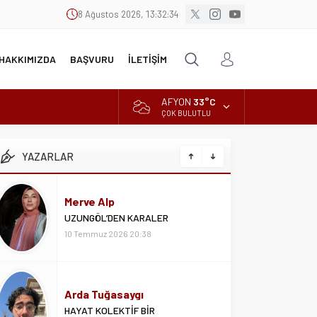
8 Ağustos 2026, 13:32:35
HAKKIMIZDA
BAŞVURU
İLETİŞİM
AFYON
33°C
ÇOK BULUTLU
YAZARLAR
Merve Alp
UZUNGÖL’DEN KARALER
10 Temmuz 2026 20:38
Arda Tuğasaygı
HAYAT KOLEKTİF BİR