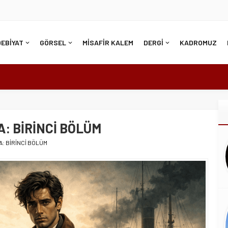
DEBİYAT
GÖRSEL
MİSAFİR KALEM
DERGİ
KADROMUZ
: BİRİNCİ BÖLÜM
: BİRİNCİ BÖLÜM
DAR KOLAYSA…