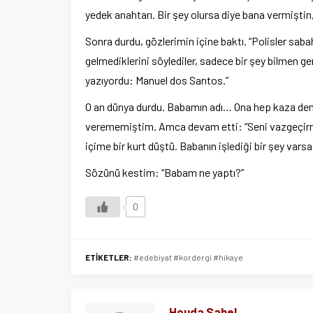
yedek anahtarı. Bir şey olursa diye bana vermişti
Sonra durdu, gözlerimin içine baktı. “Polisler sabah
gelmediklerini söylediler, sadece bir şey bilmen g
yazıyordu: Manuel dos Santos.”
O an dünya durdu. Babamın adı… Ona hep kaza demiş
verememiştim. Amca devam etti: “Seni vazgeçirme
içime bir kurt düştü. Babanın işlediği bir şey vars
Sözünü kestim: “Babam ne yaptı?”
0
ETİKETLER:
#edebiyat #kordergi #hikaye
Houda Sahel