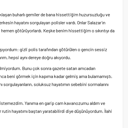
aklaşan buharlı gemiler de bana hissettiğim huzursuzluğu ve
rkesin hayatını sorgulayan polisler vardı. Onlar Salazar’ın
nu hemen götürüyorlardı. Keşke benim hissettiğim o sıkıntıyı da
ıyordum: gizli polis tarafından götürülen o gencin sessiz
arım, hepsi aynı dereye doğru akıyordu.
ni bilmiyordum. Bunu çok sonra gazete satan amcadan
mca beni görmek için kapıma kadar gelmiş ama bulamamıştı.
ı sorgulayanların, soluksuz hayatımın sebebini sormalarını
 istemezdim. Yanıma en garip cam kavanozumu aldım ve
ir rutin hayatımı baştan yaratabilirdi diye düşünüyordum. İlahi