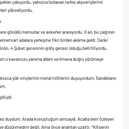
kler çakıyordu, yalnızca hızlanan nefes alışverişlerimi
eri yükseliyordu.
u.
re gönüllü memurlar ve askerler aranıyordu. O an, bu çağrının
ennetvari adalara yerleşme fikri birden aklıma geldi. Sanki
günün, 4 Şubat gecesinin gidiş gecesi olduğu belirtiliyordu.
ığım o kavanozu yanıma aldım ve limana doğru yürümeye
nızca yük vinçlerinin metal iniltilerini duyuyordum. Sandıkların
um.
ibiydi.
r ses duydum. Arada konuştuğum amcaydı. Acaba beni özleyen
diye düşünmedim değil. Ama önce anahtarı uzattı: “Kilisenin