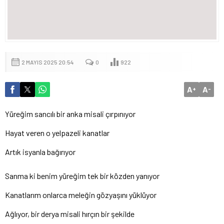
2 MAYIS 2025 20:54
0
922
A
A
+
-
Yüreğim sancılı bir anka misali çırpınıyor
Hayat veren o yelpazeli kanatlar
Artık isyanla bağırıyor
Sanma ki benim yüreğim tek bir közden yanıyor
Kanatlarım onlarca meleğin gözyaşını yüklüyor
Ağlıyor, bir derya misali hırçın bir şekilde