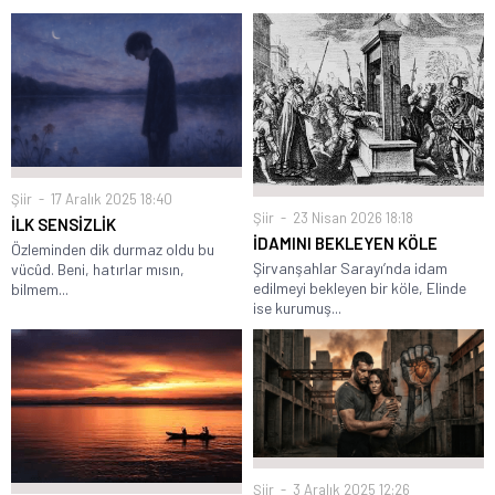
Şiir
17 Aralık 2025 18:40
Şiir
23 Nisan 2026 18:18
İLK SENSİZLİK
İDAMINI BEKLEYEN KÖLE
Özleminden dik durmaz oldu bu
Şirvanşahlar Sarayı’nda idam
vücûd. Beni, hatırlar mısın,
edilmeyi bekleyen bir köle, Elinde
bilmem...
ise kurumuş...
Şiir
3 Aralık 2025 12:26