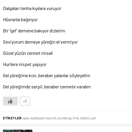
Dalgaları tenha kıyılara vuruyor
Hüsranla bağırıyor
Bir “gel” demene bakıyor dizlerim
Seviyorum demeye yüreğin el vermiyor
Güzel yüzün cennet misali
Hurilere nispet yapıyor
Gel yüreğime kon, beraber yalanlar söyleyelim
Gel yüreğimde serpil, beraber cennete varalım
+5
ETİKETLER:
aşk
,
edebiyat
,
hasret
,
kordergi
,
lirik
,
özlem
,
şiir