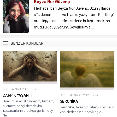
Beyza Nur Güvenç
Merhaba, ben Beyza Nur Güvenç. Uzun yıllardır
şiir, deneme, anı ve tiyatro yazıyorum. Kor Dergi
aracılığıyla eserlerimi sizlerle buluşturmaktan
mutluluk duyuyorum. Sevgilerimle…
BENZER KONULAR
Şiir
4 Mart 2026 12:35
ÇARPIK YAŞANTI
Şiir
30 Nisan 2025 12:13
SERONİKA
Gönlümün acizliğindeyim, Bilmem,
bilemem hangi demdeyim.
Seronika, Adın gibi ahenkli bir hâlin
Yaşananların oldukça gerisindeyim.
var. Nedensiz bir haykırışla...
Ne...