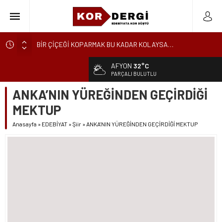
BİR ÇİÇEĞİ KOPARMAK BU KADAR KOLAYSA…
KÜRESEL ENGEREK
AFYON
32°C
YUVANIN TA KENDİSİ
PARÇALI BULUTLU
AKİDE ŞEKERİ
ANKA’NIN YÜREĞİNDEN GEÇİRDİĞİ
GÜNCELLEME
MEKTUP
KARALAMALAR
Anasayfa
»
EDEBİYAT
»
Şiir
»
ANKA’NIN YÜREĞİNDEN GEÇİRDİĞİ MEKTUP
SÖZDE KALANLAR
LEYLA, AŞKIN ÖZNESİDİR
YIKILMAYAN GENÇLİK
BAHÇEDEKİ YABANCI