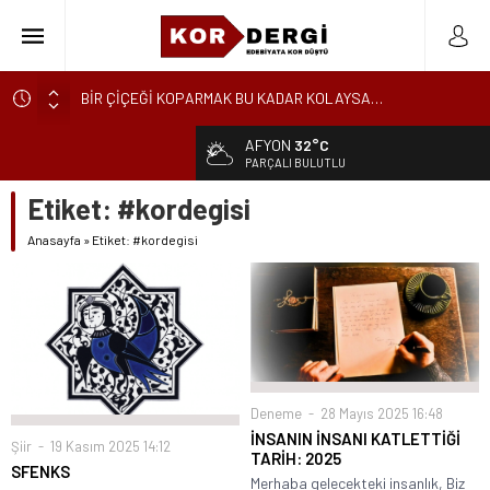
BİR ÇİÇEĞİ KOPARMAK BU KADAR KOLAYSA…
KÜRESEL ENGEREK
AFYON
32°C
YUVANIN TA KENDİSİ
PARÇALI BULUTLU
AKİDE ŞEKERİ
Etiket:
#kordegisi
GÜNCELLEME
Anasayfa
»
Etiket: #kordegisi
KARALAMALAR
SÖZDE KALANLAR
LEYLA, AŞKIN ÖZNESİDİR
YIKILMAYAN GENÇLİK
BAHÇEDEKİ YABANCI
Deneme
28 Mayıs 2025 16:48
İNSANIN İNSANI KATLETTİĞİ
Şiir
19 Kasım 2025 14:12
TARİH: 2025
SFENKS
Merhaba gelecekteki insanlık, Biz