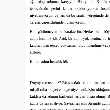
ağıt olup ruhuma karışıyor. Bir yanım Kudüs 
tebessümün yerini kanlar dolduruyorken insanl
niyetleniyorum ve tam da bu sıralar yüreğimde deri
çaresiz çaresizliğimden utanıyorum.
Ben görünmeyen bir karakterim. Herkes beni böyl
adım İnsanlık idi. Artık bir adım yok benim, bir i
kalplerinden göçeli çok zaman oldu. Kendime yab
sizlere;
Benim adım İnsanlık idi.
Duyuyor musunuz? Bir ses daha var, durmadan kahka
misali ruha sirayet etmeye niyetlendi. Kim olduğunu 
kuklası da adımın harflerini taşıyan insan olmuş. 
adına da savaş diyor. Savaş, savaşın ötesinde zulm