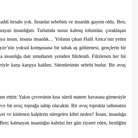
addi hesabı yok. İnsanlar sebebim ve insanlık gayem oldu. Ben,
 arayan insanlığım. Tarlamda susuz kalmış tohumlar, çoraklaşan
suya insan, insana insanlık… Yoluma çıkan Halil Amca’nın yetim
yze’nin yoksul komşusuna bir tabak aş götürmesi, gençlerin bir
a insanlığa dair umutlarım yeniden filizlendi. Filizlenen her bir
leriyle karşı karşıya kaldım. Sitemlerimin sebebi budur. Bir avuç
am ettirir. Yakın çevresinin kısa süreli matem havasına girmesiyle
ece bir avuç toprağa sahip olacaktır. Bir avuç toprakta saltanatını
yet ve kinlenen kalplerin süregelen kibri neden? İnsan, insanlığa
en; kalmayan insanlığın kabrini her gün ziyaret eden, benliğini