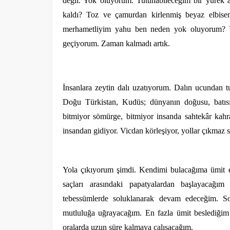
değil. Yok oluyorum. Tutunabileceğim bir yürek 
kaldı? Toz ve çamurdan kirlenmiş beyaz elbisem
merhametliyim yahu ben neden yok oluyorum? Y
geçiyorum. Zaman kalmadı artık.
İnsanlara zeytin dalı uzatıyorum. Dalın ucundan t
Doğu Türkistan, Kudüs; dünyanın doğusu, batısı
bitmiyor sömürge, bitmiyor insanda sahtekâr kahr
insandan gidiyor. Vicdan körleşiyor, yollar çıkmaz 
Yola çıkıyorum şimdi. Kendimi bulacağıma ümit e
saçları arasındaki papatyalardan başlayacağım
tebessümlerde soluklanarak devam edeceğim. So
mutluluğa uğrayacağım. En fazla ümit beslediğim
oralarda uzun süre kalmaya çalışacağım.