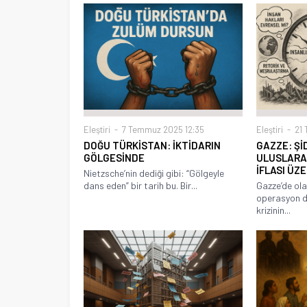
Eleştiri
7 Temmuz 2025 12:35
Eleştiri
21 
DOĞU TÜRKİSTAN: İKTİDARIN
GAZZE: Şİ
GÖLGESİNDE
ULUSLARA
İFLASI ÜZE
Nietzsche’nin dediği gibi: “Gölgeyle
dans eden” bir tarih bu. Bir...
Gazze’de ola
operasyon de
krizinin...