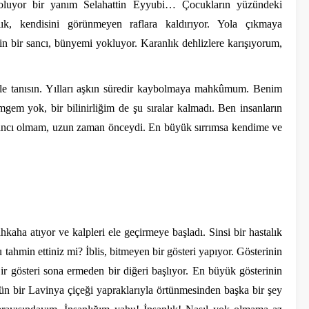
oluyor bir yanım Selahattin Eyyubi… Çocukların yüzündeki
ık, kendisini görünmeyen raflara kaldırıyor. Yola çıkmaya
n bir sancı, bünyemi yokluyor. Karanlık dehlizlere karışıyorum,
e tanısın. Yılları aşkın süredir kaybolmaya mahkûmum. Benim
mgem yok, bir bilinirliğim de şu sıralar kalmadı. Ben insanların
ancı olmam, uzun zaman önceydi. En büyük sırrımsa kendime ve
ha atıyor ve kalpleri ele geçirmeye başladı. Sinsi bir hastalık
tahmin ettiniz mi? İblis, bitmeyen bir gösteri yapıyor. Gösterinin
Bir gösteri sona ermeden bir diğeri başlıyor. En büyük gösterinin
ün bir Lavinya çiçeği yapraklarıyla örtünmesinden başka bir şey