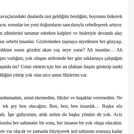
avuçlarındaki dualarda rast geldiğim benliğim, boynunu bükerek
or, sorunlar ise yeni doğumların sancılarıyla cebelleşerek artıyor.
 zihinlerini tarumar ederken kalpleri ve hisleriyle devamlı alay
ın sebebi insanlar. Gözlerimden taşmaya niyetlenen her gözyaşı,
lmadıktan sonra gözden akan yaş neye yarar? Ah insanlar… Ah
tığım varlığım, yok oluşun arifesinde her gün saklamaya çalıştığım
ında mı? Umut etmem için her an ufaktan başını gösterip sanki
iğini yitirip yok olan nice umut filizlerim var.
stlamadım, umut ekemedim, filizler ve başaklar veremedim. Ne
n tek şey ben olacağım. Ben, ben, ben insanlık… Başka söz
dı. İşte gidiyorum, artık ardım da başka yönüm de yok. Aciz
sılsa her saltanatın bir sonu, her insanın bir yok oluşu olacaktır.
n var olacak ve zamanla büyüyerek asıl saltanata sonsuza kadar