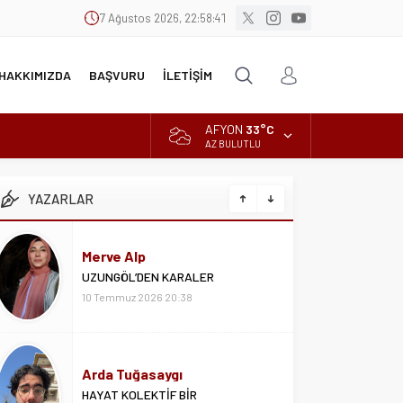
7 Ağustos 2026, 22:58:42
HAKKIMIZDA
BAŞVURU
İLETİŞİM
AFYON
33°C
AZ BULUTLU
YAZARLAR
Merve Alp
UZUNGÖL’DEN KARALER
10 Temmuz 2026 20:38
Arda Tuğasaygı
HAYAT KOLEKTİF BİR