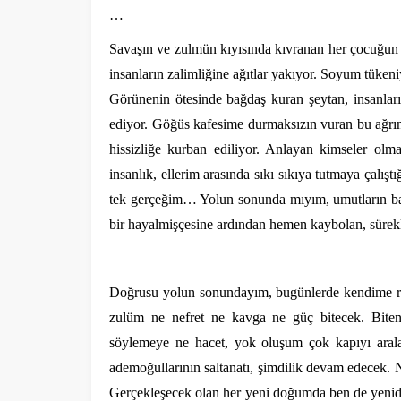
…
Savaşın ve zulmün kıyısında kıvranan her çocuğun 
insanların zalimliğine ağıtlar yakıyor. Soyum tükeniy
Görünenin ötesinde bağdaş kuran şeytan, insanların
ediyor. Göğüs kafesime durmaksızın vuran bu ağrın
hissizliğe kurban ediliyor. Anlayan kimseler o
insanlık, ellerim arasında sıkı sıkıya tutmaya çalış
tek gerçeğim… Yolun sonunda mıyım, umutların baş
bir hayalmişçesine ardından hemen kaybolan, süreklil
Doğrusu yolun sonundayım, bugünlerde kendime ra
zulüm ne nefret ne kavga ne güç bitecek. Bite
söylemeye ne hacet, yok oluşum çok kapıyı arala
ademoğullarının saltanatı, şimdilik devam edecek. Na
Gerçekleşecek olan her yeni doğumda ben de yenide