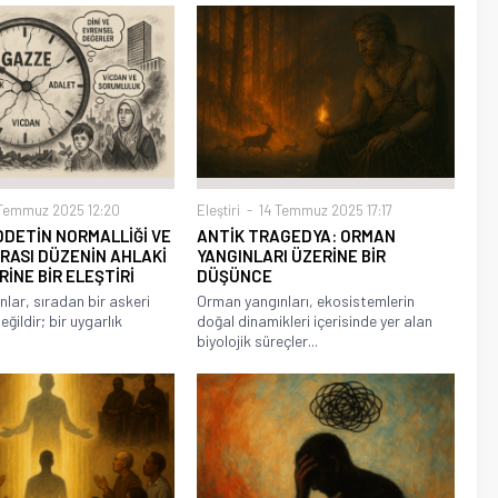
Temmuz 2025 12:20
Eleştiri
14 Temmuz 2025 17:17
DDETİN NORMALLİĞİ VE
ANTİK TRAGEDYA: ORMAN
RASI DÜZENİN AHLAKİ
YANGINLARI ÜZERİNE BİR
RİNE BİR ELEŞTİRİ
DÜŞÜNCE
nlar, sıradan bir askeri
Orman yangınları, ekosistemlerin
ğildir; bir uygarlık
doğal dinamikleri içerisinde yer alan
biyolojik süreçler...