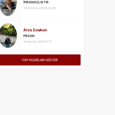
İMKANSIZLIKTIR
20 Temmuz 2026 22:05
Arzu Çoşkun
MEKAN
18 Haziran 2026 17:37
TÜM YAZARLARI GÖSTER
Aslıhan Özsoy
HAYATIN KENARINDAN
7 Nisan 2026 15:21
Asiye Özsoy
ISLAK KALDIRIMLARDA ÖZLEMEK
SENİ
24 Temmuz 2026 16:36