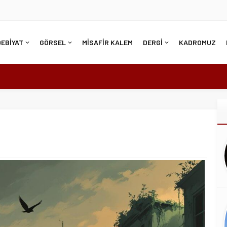
DEBİYAT
GÖRSEL
MİSAFİR KALEM
DERGİ
KADROMUZ
DAR KOLAYSA…