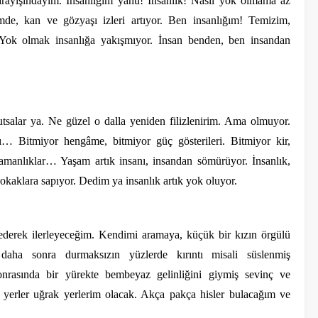
arayışındayım. İnsanlığım yahu! İnsanlık! Nasıl yok olmama az
de, kan ve gözyaşı izleri artıyor. Ben insanlığım! Temizim,
ok olmak insanlığa yakışmıyor. İnsan benden, ben insandan
utsalar ya. Ne güzel o dalla yeniden filizlenirim. Ama olmuyor.
… Bitmiyor hengâme, bitmiyor güç gösterileri. Bitmiyor kir,
amanlıklar… Yaşam artık insanı, insandan sömürüyor. İnsanlık,
sokaklara sapıyor. Dedim ya insanlık artık yok oluyor.
derek ilerleyeceğim. Kendimi aramaya, küçük bir kızın örgülü
 daha sonra durmaksızın yüzlerde kırıntı misali süslenmiş
nrasında bir yürekte bembeyaz gelinliğini giymiş sevinç ve
 yerler uğrak yerlerim olacak. Akça pakça hisler bulacağım ve