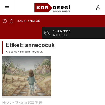
KARALAMALAR
SÖZDE KALANLAR
AFYON
33°C
LEYLA, AŞKIN ÖZNESİDİR
AZ BULUTLU
YIKILMAYAN GENÇLİK
Etiket:
anneçocuk
BAHÇEDEKİ YABANCI
Anasayfa
»
Etiket: anneçocuk
BİR İKİNDİ HOMURTUSU
AKLANMAYAN GÜNAHLAR
BİR DAKİKA KALA
CAM TAVANLARIN ÖTESİNDE BİR KADININ EMEĞ
BAŞTAN BAŞLAYAMAM
Hikaye
13 Kasım 2025 18:50