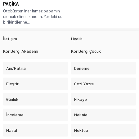
PAÇİKA
Otobüsten iner inmez babamın
sıcacık eline uzandım. Yerdeki su
birikintilerine...
İletişim
Üyelik
Kor Dergi Akademi
Kor Dergi Çocuk
Anı/Hatıra
Deneme
Eleştiri
Gezi Yazısı
Günlük
Hikaye
İnceleme
Makale
Masal
Mektup