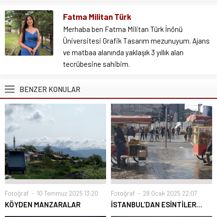
Fatma Militan Türk
Merhaba ben Fatma Militan Türk İnönü
Üniversitesi Grafik Tasarım mezunuyum. Ajans
ve matbaa alanında yaklaşık 3 yıllık alan
tecrübesine sahibim.
BENZER KONULAR
Fotoğraf
10 Temmuz 2025 13:20
Fotoğraf
28 Ocak 2025 22:07
KÖYDEN MANZARALAR
İSTANBUL’DAN ESİNTİLER…