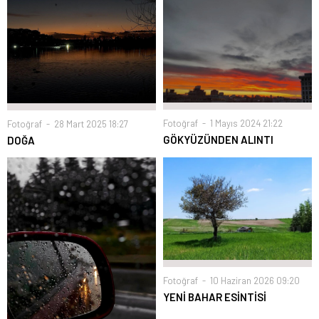
Fotoğraf
1 Mayıs 2024 21:22
Fotoğraf
28 Mart 2025 18:27
GÖKYÜZÜNDEN ALINTI
DOĞA
Fotoğraf
10 Haziran 2026 09:20
YENİ BAHAR ESİNTİSİ