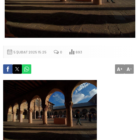
5 ŞUBAT 2025 15:25
0
693
A
A
+
-