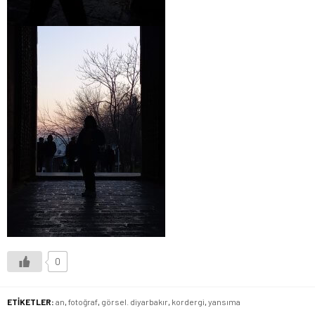
0
ETİKETLER:
an
,
fotoğraf
,
görsel. diyarbakır
,
kordergi
,
yansıma