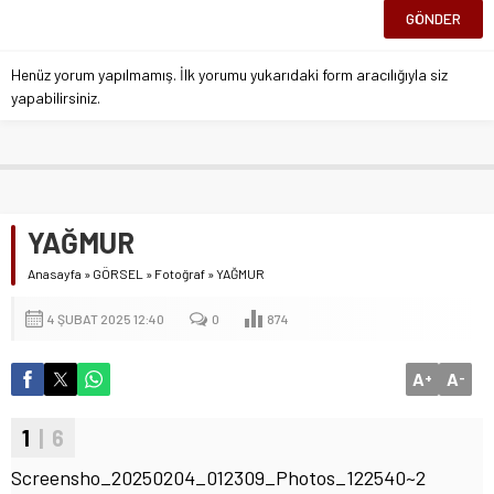
Henüz yorum yapılmamış. İlk yorumu yukarıdaki form aracılığıyla siz
yapabilirsiniz.
YAĞMUR
Anasayfa
»
GÖRSEL
»
Fotoğraf
»
YAĞMUR
4 ŞUBAT 2025 12:40
0
874
A
A
+
-
1
| 6
Screensho_20250204_012309_Photos_122540~2