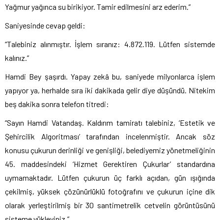
Yağmur yağınca su birikiyor. Tamir edilmesini arz ederim.”
Saniyesinde cevap geldi:
“Talebiniz alınmıştır. İşlem sıranız: 4.872.119. Lütfen sistemde
kalınız.”
Hamdi Bey şaşırdı. Yapay zekâ bu, saniyede milyonlarca işlem
yapıyor ya, herhalde sıra iki dakikada gelir diye düşündü. Nitekim
beş dakika sonra telefon titredi:
“Sayın Hamdi Vatandaş. Kaldırım tamiratı talebiniz, ‘Estetik ve
Şehircilik Algoritması’ tarafından incelenmiştir. Ancak söz
konusu çukurun derinliği ve genişliği, belediyemiz yönetmeliğinin
45. maddesindeki ‘Hizmet Gerektiren Çukurlar’ standardına
uymamaktadır. Lütfen çukurun üç farklı açıdan, gün ışığında
çekilmiş, yüksek çözünürlüklü fotoğrafını ve çukurun içine dik
olarak yerleştirilmiş bir 30 santimetrelik cetvelin görüntüsünü
sisteme yükleyiniz.”