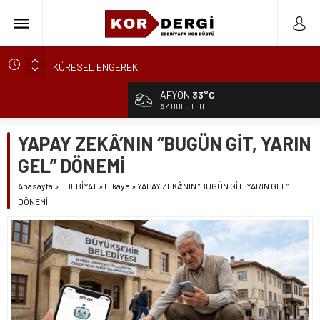
KÜRESEL ENGEREK
YUVANIN TA KENDİSİ
AFYON
33°C
AKİDE ŞEKERİ
AZ BULUTLU
GÜNCELLEME
YAPAY ZEKÂ’NIN “BUGÜN GİT, YARIN
KARALAMALAR
GEL” DÖNEMİ
SÖZDE KALANLAR
Anasayfa
»
EDEBİYAT
»
Hikaye
»
YAPAY ZEKÂ’NIN “BUGÜN GİT, YARIN GEL”
LEYLA, AŞKIN ÖZNESİDİR
DÖNEMİ
YIKILMAYAN GENÇLİK
BAHÇEDEKİ YABANCI
BİR ÇİÇEĞİ KOPARMAK BU KADAR KOLAYSA…