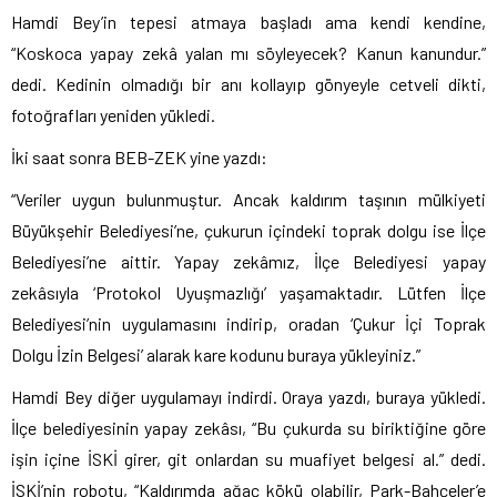
Hamdi Bey’in tepesi atmaya başladı ama kendi kendine,
“Koskoca yapay zekâ yalan mı söyleyecek? Kanun kanundur.”
dedi. Kedinin olmadığı bir anı kollayıp gönyeyle cetveli dikti,
fotoğrafları yeniden yükledi.
İki saat sonra BEB-ZEK yine yazdı:
“Veriler uygun bulunmuştur. Ancak kaldırım taşının mülkiyeti
Büyükşehir Belediyesi’ne, çukurun içindeki toprak dolgu ise İlçe
Belediyesi’ne aittir. Yapay zekâmız, İlçe Belediyesi yapay
zekâsıyla ‘Protokol Uyuşmazlığı’ yaşamaktadır. Lütfen İlçe
Belediyesi’nin uygulamasını indirip, oradan ‘Çukur İçi Toprak
Dolgu İzin Belgesi’ alarak kare kodunu buraya yükleyiniz.”
Hamdi Bey diğer uygulamayı indirdi. Oraya yazdı, buraya yükledi.
İlçe belediyesinin yapay zekâsı, “Bu çukurda su biriktiğine göre
işin içine İSKİ girer, git onlardan su muafiyet belgesi al.” dedi.
İSKİ’nin robotu, “Kaldırımda ağaç kökü olabilir, Park-Bahçeler’e