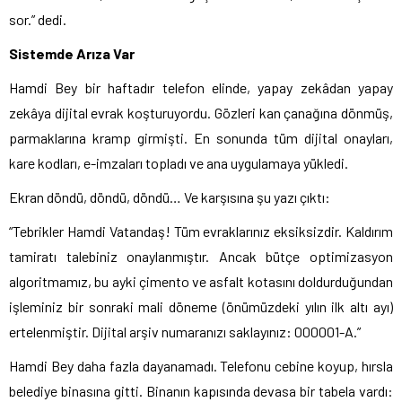
sor.” dedi.
Sistemde Arıza Var
Hamdi Bey bir haftadır telefon elinde, yapay zekâdan yapay
zekâya dijital evrak koşturuyordu. Gözleri kan çanağına dönmüş,
parmaklarına kramp girmişti. En sonunda tüm dijital onayları,
kare kodları, e-imzaları topladı ve ana uygulamaya yükledi.
Ekran döndü, döndü, döndü… Ve karşısına şu yazı çıktı:
“Tebrikler Hamdi Vatandaş! Tüm evraklarınız eksiksizdir. Kaldırım
tamiratı talebiniz onaylanmıştır. Ancak bütçe optimizasyon
algoritmamız, bu ayki çimento ve asfalt kotasını doldurduğundan
işleminiz bir sonraki mali döneme (önümüzdeki yılın ilk altı ayı)
ertelenmiştir. Dijital arşiv numaranızı saklayınız: 000001-A.”
Hamdi Bey daha fazla dayanamadı. Telefonu cebine koyup, hırsla
belediye binasına gitti. Binanın kapısında devasa bir tabela vardı: