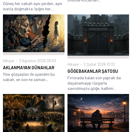
Güneş her sabah aynı yerden, aynı
inatla doğmakta. Işığını her...
Hikaye
3 Ağustos 2026 09:03
Hikaye
2 Şubat 2026 13:32
AKLANMAYAN GÜNAHLAR
GÖĞEBAKANLAR ŞATOSU
Yine gözyaşları ile uyandım bu
Fırtınada kalan son yaprak da
sabah, en son ne zaman...
dayanamayıp rüzgarla
savrulmuştu göğe, kalbim...