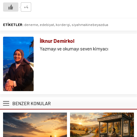
+4
ETİKETLER:
deneme
,
edebiyat
,
kordergi
,
siyahmakinebeyazdua
İlknur Demirkol
Yazmayı ve okumayı seven kimyacı
BENZER KONULAR