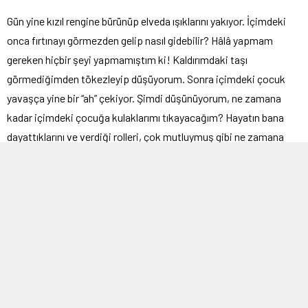
Gün yine kızıl rengine bürünüp elveda ışıklarını yakıyor. İçimdeki
onca fırtınayı görmezden gelip nasıl gidebilir? Hâlâ yapmam
gereken hiçbir şeyi yapmamıştım ki! Kaldırımdaki taşı
görmediğimden tökezleyip düşüyorum. Sonra içimdeki çocuk
yavaşça yine bir “ah” çekiyor. Şimdi düşünüyorum, ne zamana
kadar içimdeki çocuğa kulaklarımı tıkayacağım? Hayatın bana
dayattıklarını ve verdiği rolleri, çok mutluymuş gibi ne zamana
kadar binbir maskeyle yapmaya çalışacağım?
Adımlarım, ayaklarımda demir torbalar varmışçasına ağırlaşıyor;
sanki gitmem gereken yere gitmek istemezcesine… Eski yadigâr
çantamı titreyen ellerimle zor tutuyorum. Anlıyorum ki bugün eve
bu şekilde varamayacağım. Ne yol bitiyor ne de içimdeki
muhakeme salonundaki gösteriler. Yorgun gözlerle etrafa
bakıyorum, bir bank görebilecek miydim? İnsanı ezip geçen koca
şehirde bir banka nasıl bir yer olabilirdi ki! İçimde birden koca bir