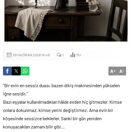
30 HAZIRAN 2026 16:49
1
151
A
A
+
-
“Bir evin en sessiz duası, bazen dikiş makinesinden yükselen
iğne sesidir.”
Bazı eşyalar kullanılmadıkları hâlde evden hiç gitmezler. Kimse
onlara dokunmaz, kimse yerini değiştirmez. Ama evin bir
köşesinde sessizce beklerler. Sanki bir gün yeniden
konuşacakları zamanı bilir gibi…