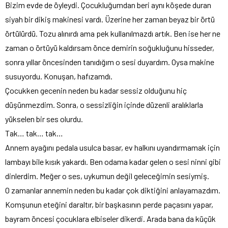
Bizim evde de öyleydi. Çocukluğumdan beri aynı köşede duran
siyah bir dikiş makinesi vardı. Üzerine her zaman beyaz bir örtü
örtülürdü. Tozu alınırdı ama pek kullanılmazdı artık. Ben ise her ne
zaman o örtüyü kaldırsam önce demirin soğukluğunu hisseder,
sonra yıllar öncesinden tanıdığım o sesi duyardım. Oysa makine
susuyordu. Konuşan, hafızamdı.
Çocukken gecenin neden bu kadar sessiz olduğunu hiç
düşünmezdim. Sonra, o sessizliğin içinde düzenli aralıklarla
yükselen bir ses olurdu.
Tak… tak… tak…
Annem ayağını pedala usulca basar, ev halkını uyandırmamak için
lambayı bile kısık yakardı. Ben odama kadar gelen o sesi ninni gibi
dinlerdim. Meğer o ses, uykumun değil geleceğimin sesiymiş.
O zamanlar annemin neden bu kadar çok diktiğini anlayamazdım.
Komşunun eteğini daraltır, bir başkasının perde paçasını yapar,
bayram öncesi çocuklara elbiseler dikerdi. Arada bana da küçük