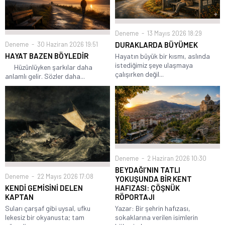
Deneme
13 Mayıs 2026 18:29
DURAKLARDA BÜYÜMEK
Deneme
30 Haziran 2026 19:51
HAYAT BAZEN BÖYLEDİR
Hayatın büyük bir kısmı, aslında
istediğimiz şeye ulaşmaya
Hüzünlüyken şarkılar daha
çalışırken değil...
anlamlı gelir. Sözler daha...
Deneme
2 Haziran 2026 10:30
BEYDAĞI’NIN TATLI
Deneme
22 Mayıs 2026 17:08
YOKUŞUNDA BİR KENT
KENDİ GEMİSİNİ DELEN
HAFIZASI: ÇÖŞNÜK
KAPTAN
RÖPORTAJI
Suları çarşaf gibi uysal, ufku
Yazar: Bir şehrin hafızası,
lekesiz bir okyanusta; tam
sokaklarına verilen isimlerin