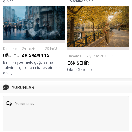
güvenli...
kökeninde ve o...
Deneme
24 Haziran 2026 14:13
UĞULTULAR ARASINDA
Deneme
2 Şubat 2026 09:55
Birini kaybetmek, çoğu zaman
ESKİŞEHİR
takvime işaretlenmiş tek bir anın
(daha&helliip;)
değil,...
YORUMLAR