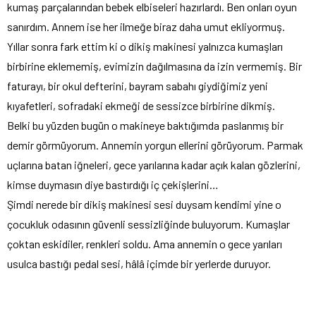
kumaş parçalarından bebek elbiseleri hazırlardı. Ben onları oyun
sanırdım. Annem ise her ilmeğe biraz daha umut ekliyormuş.
Yıllar sonra fark ettim ki o dikiş makinesi yalnızca kumaşları
birbirine eklememiş, evimizin dağılmasına da izin vermemiş. Bir
faturayı, bir okul defterini, bayram sabahı giydiğimiz yeni
kıyafetleri, sofradaki ekmeği de sessizce birbirine dikmiş.
Belki bu yüzden bugün o makineye baktığımda paslanmış bir
demir görmüyorum. Annemin yorgun ellerini görüyorum. Parmak
uçlarına batan iğneleri, gece yarılarına kadar açık kalan gözlerini,
kimse duymasın diye bastırdığı iç çekişlerini…
Şimdi nerede bir dikiş makinesi sesi duysam kendimi yine o
çocukluk odasının güvenli sessizliğinde buluyorum. Kumaşlar
çoktan eskidiler, renkleri soldu. Ama annemin o gece yarıları
usulca bastığı pedal sesi, hâlâ içimde bir yerlerde duruyor.