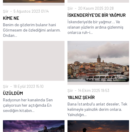
Şiir
20 Kasım 2025 20:28
Şiir
5 Ağustos 2023 01:14
İSKENDERİYE’DE BİR YAĞMUR
KİME NE
İskenderiye’de bir yağmur… Ve
Benim de gözlerim bulanır hani
ıslanan yüzlerin ardına gizlenmiş
Görmesem de özlediğimi anlarım.
onlarca ruh-i...
Ondan...
Şiir
18 Eylül 2023 15:10
Şiir
14 Ekim 2025 19:53
ÜZÜLDÜM
YALNIZ ŞEHİR
Radyonun her kanalında Sen
Bana İstanbul’u anlat deseler, Tek
çalıyorsun her açtığımda En
kelimeyle yalnızlık derim onlara.
sevdiğim kitabın...
Yalnızlığın...