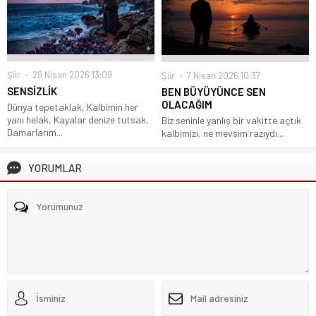
Şiir
29 Nisan 2026 13:09
Şiir
7 Nisan 2026 10:37
SENSİZLİK
BEN BÜYÜYÜNCE SEN
OLACAĞIM
Dünya tepetaklak, Kalbimin her
yanı helak, Kayalar denize tutsak,
Biz seninle yanlış bir vakitte açtık
Damarlarım...
kalbimizi, ne mevsim razıydı...
YORUMLAR