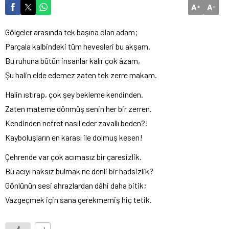
A
A
+
-
Gölgeler arasında tek başına olan adam;
Parçala kalbindeki tüm hevesleri bu akşam.
Bu ruhuna bütün insanlar kalır çok âzam,
Şu halin elde edemez zaten tek zerre makam.
Halin ıstırap, çok şey bekleme kendinden.
Zaten mateme dönmüş senin her bir zerren.
Kendinden nefret nasıl eder zavallı beden?!
Kayboluşların en karası ile dolmuş kesen!
Çehrende var çok acımasız bir çaresizlik.
Bu acıyı haksız bulmak ne denli bir hadsizlik?
Gönlünün sesi ahrazlardan dâhi daha bitik;
Vazgeçmek için sana gerekmemiş hiç tetik.