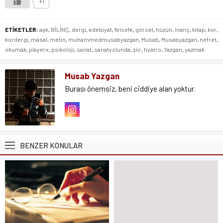
+1
ETİKETLER:
aşk
,
BİLİNÇ
,
dergi
,
edebiyat
,
felsefe
,
görsel
,
hüzün
,
inanç
,
kitap
,
kor
,
kordergi
,
masal
,
metin
,
muhammedmusabyazgan
,
Musab
,
Musabyazgan
,
nefret
,
okumak
,
playerx
,
psikoloji
,
sanat
,
sanatyolunda
,
şiir
,
tiyatro
,
Yazgan
,
yazmak
Musab Yazgan
Burası önemsiz, beni ciddiye alan yoktur.
BENZER KONULAR