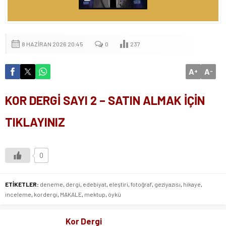
8 HAZIRAN 2026 20:45
0
237
A
A
+
-
KOR DERGİ SAYI 2 – SATIN ALMAK İÇİN
TIKLAYINIZ
0
ETİKETLER:
deneme
,
dergi
,
edebiyat
,
eleştiri
,
fotoğraf
,
geziyazısı
,
hikaye
,
inceleme
,
kordergi
,
MAKALE
,
mektup
,
öykü
Kor Dergi