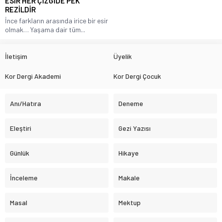
ESİR HER ÇİZGİDE PEK
REZİLDİR
İnce farkların arasında irice bir esir
olmak… Yaşama dair tüm...
İletişim
Üyelik
Kor Dergi Akademi
Kor Dergi Çocuk
Anı/Hatıra
Deneme
Eleştiri
Gezi Yazısı
Günlük
Hikaye
İnceleme
Makale
Masal
Mektup