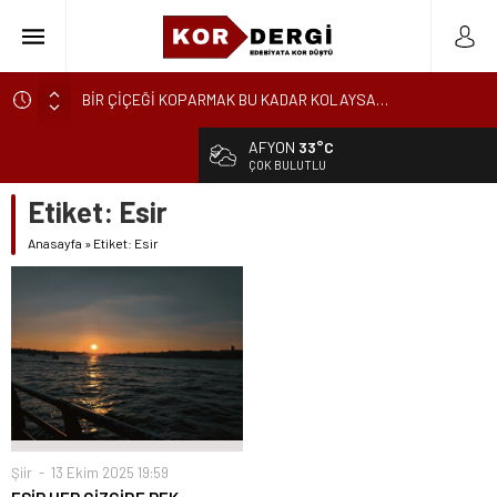
BİR ÇİÇEĞİ KOPARMAK BU KADAR KOLAYSA…
KÜRESEL ENGEREK
AFYON
33°C
YUVANIN TA KENDİSİ
ÇOK BULUTLU
AKİDE ŞEKERİ
Etiket:
Esir
GÜNCELLEME
Anasayfa
»
Etiket: Esir
KARALAMALAR
SÖZDE KALANLAR
LEYLA, AŞKIN ÖZNESİDİR
YIKILMAYAN GENÇLİK
BAHÇEDEKİ YABANCI
Şiir
13 Ekim 2025 19:59