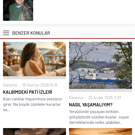
BENZER KONULAR
Deneme
18 Haziran 2026 15:15
KALBİMDEKİ PATİ İZLERİ
Deneme
25 Aralık 2025 11:37
Bazı canlılar hayatımıza sessizce
girer. Ne büyük cümleler kurarlar
NASIL YAŞAMALIYIM?
ne...
Yeryüzünde yaşayan bitkiler,
gökyüzünde süzülen kuşlar, suyun
derinliklerinde nefes alabilen...