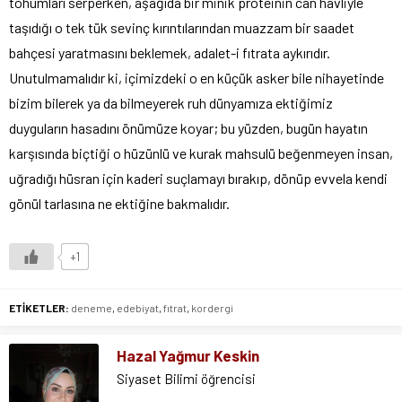
tohumları serperken, aşağıda bir minik proteinin can havliyle
taşıdığı o tek tük sevinç kırıntılarından muazzam bir saadet
bahçesi yaratmasını beklemek, adalet-i fıtrata aykırıdır.
Unutulmamalıdır ki, içimizdeki o en küçük asker bile nihayetinde
bizim bilerek ya da bilmeyerek ruh dünyamıza ektiğimiz
duyguların hasadını önümüze koyar; bu yüzden, bugün hayatın
karşısında biçtiği o hüzünlü ve kurak mahsulü beğenmeyen insan,
uğradığı hüsran için kaderi suçlamayı bırakıp, dönüp evvela kendi
gönül tarlasına ne ektiğine bakmalıdır.
+1
ETİKETLER:
deneme
,
edebiyat
,
fıtrat
,
kordergi
Hazal Yağmur Keskin
Siyaset Bilimi öğrencisi