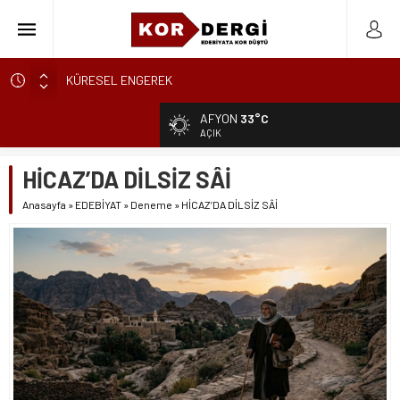
KÜRESEL ENGEREK
YUVANIN TA KENDİSİ
AFYON
33°C
AKİDE ŞEKERİ
AÇIK
GÜNCELLEME
HİCAZ’DA DİLSİZ SÂİ
KARALAMALAR
Anasayfa
»
EDEBİYAT
»
Deneme
»
HİCAZ’DA DİLSİZ SÂİ
SÖZDE KALANLAR
LEYLA, AŞKIN ÖZNESİDİR
YIKILMAYAN GENÇLİK
BAHÇEDEKİ YABANCI
BİR ÇİÇEĞİ KOPARMAK BU KADAR KOLAYSA…