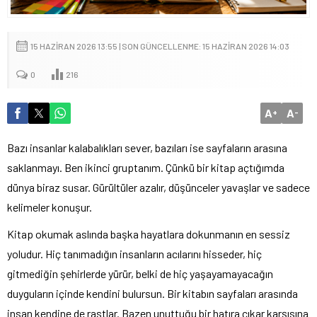
15 HAZIRAN 2026 13:55 | SON GÜNCELLENME: 15 HAZIRAN 2026 14:03
0
216
A
A
+
-
Bazı insanlar kalabalıkları sever, bazıları ise sayfaların arasına
saklanmayı. Ben ikinci gruptanım. Çünkü bir kitap açtığımda
dünya biraz susar. Gürültüler azalır, düşünceler yavaşlar ve sadece
kelimeler konuşur.
Kitap okumak aslında başka hayatlara dokunmanın en sessiz
yoludur. Hiç tanımadığın insanların acılarını hisseder, hiç
gitmediğin şehirlerde yürür, belki de hiç yaşayamayacağın
duyguların içinde kendini bulursun. Bir kitabın sayfaları arasında
insan kendine de rastlar. Bazen unuttuğu bir hatıra çıkar karşısına