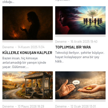
olduğu...
Deneme
16 Aralık 2025 19:40
TOPLUMSAL BİR YARA
Deneme
14 Kasım 2025 11:34
KÜLLERLE KONUŞAN KALPLER
Teknoloji ilerliyor, şehirler büyüyor,
hayat kolaylaşıyor ama bir şey
Bazen insan, hiç kimseye
hâlâ...
anlatamadığı bir yanışın içinde
yaşar. Gülümser,...
Deneme
13 Mayıs 2026 18:29
Deneme
12 Ocak 2026 13:01