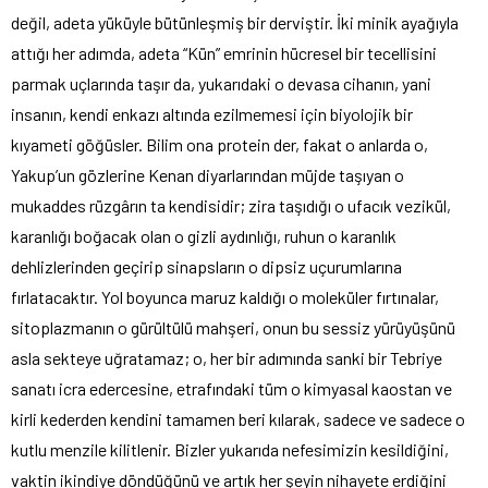
değil, adeta yüküyle bütünleşmiş bir derviştir. İki minik ayağıyla
attığı her adımda, adeta “Kün” emrinin hücresel bir tecellisini
parmak uçlarında taşır da, yukarıdaki o devasa cihanın, yani
insanın, kendi enkazı altında ezilmemesi için biyolojik bir
kıyameti göğüsler. Bilim ona protein der, fakat o anlarda o,
Yakup’un gözlerine Kenan diyarlarından müjde taşıyan o
mukaddes rüzgârın ta kendisidir; zira taşıdığı o ufacık vezikül,
karanlığı boğacak olan o gizli aydınlığı, ruhun o karanlık
dehlizlerinden geçirip sinapsların o dipsiz uçurumlarına
fırlatacaktır. Yol boyunca maruz kaldığı o moleküler fırtınalar,
sitoplazmanın o gürültülü mahşeri, onun bu sessiz yürüyüşünü
asla sekteye uğratamaz; o, her bir adımında sanki bir Tebriye
sanatı icra edercesine, etrafındaki tüm o kimyasal kaostan ve
kirli kederden kendini tamamen beri kılarak, sadece ve sadece o
kutlu menzile kilitlenir. Bizler yukarıda nefesimizin kesildiğini,
vaktin ikindiye döndüğünü ve artık her şeyin nihayete erdiğini