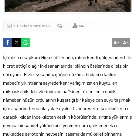
15 HAZIRAN 2026 19:59
0
164
A
A
+
-
İçimizin o kapkara Hicaz çöllerinde, ruhun kendi gölgesinden bile
hicret ettiği o ağır inkisar anlarında, bilincin ötelerinde dilsiz bir
sâi uyanır. Bizler yukarıda, göğsümüzün altındaki o kadim
mabedin yıkıntılarını seyrederken; varlığımızın en kuytu, en
mikroskobik dehlizlerinde, adına “kinesin” denilen o sadık
nâmeber, hüzün ordularının kuşattığı bir kaleye can suyu taşımak
için asabî bir fermanla yola koyulur. O, hücresel mikrotübüllerin o
daracık, kıldan ince kılıçtan keskin köprülerinde, sırtına yüklenmiş
devasa bir saadet yükünü bizi yeniden nura gark edecek o
mukaddes serotonin heybesini taşımakla mükellef bir hamal