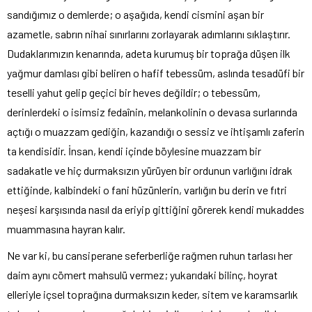
sandığımız o demlerde; o aşağıda, kendi cismini aşan bir
azametle, sabrın nihai sınırlarını zorlayarak adımlarını sıklaştırır.
Dudaklarımızın kenarında, adeta kurumuş bir toprağa düşen ilk
yağmur damlası gibi beliren o hafif tebessüm, aslında tesadüfi bir
teselli yahut gelip geçici bir heves değildir; o tebessüm,
derinlerdeki o isimsiz fedaînin, melankolinin o devasa surlarında
açtığı o muazzam gediğin, kazandığı o sessiz ve ihtişamlı zaferin
ta kendisidir. İnsan, kendi içinde böylesine muazzam bir
sadakatle ve hiç durmaksızın yürüyen bir ordunun varlığını idrak
ettiğinde, kalbindeki o fani hüzünlerin, varlığın bu derin ve fıtri
neşesi karşısında nasıl da eriyip gittiğini görerek kendi mukaddes
muammasına hayran kalır.
Ne var ki, bu cansiperane seferberliğe rağmen ruhun tarlası her
daim aynı cömert mahsulü vermez; yukarıdaki bilinç, hoyrat
elleriyle içsel toprağına durmaksızın keder, sitem ve karamsarlık