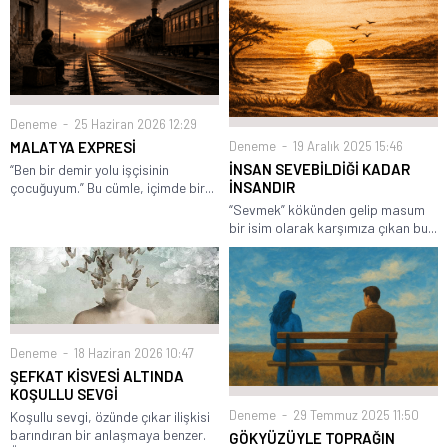
Deneme
25 Haziran 2026 12:29
Deneme
19 Aralık 2025 15:46
MALATYA EXPRESİ
İNSAN SEVEBİLDİĞİ KADAR
“Ben bir demir yolu işçisinin
İNSANDIR
çocuğuyum.” Bu cümle, içimde bir...
​“Sevmek” kökünden gelip masum
bir isim olarak karşımıza çıkan bu...
Deneme
18 Haziran 2026 10:47
ŞEFKAT KİSVESİ ALTINDA
KOŞULLU SEVGİ
Deneme
29 Temmuz 2025 11:50
Koşullu sevgi, özünde çıkar ilişkisi
barındıran bir anlaşmaya benzer.
GÖKYÜZÜYLE TOPRAĞIN