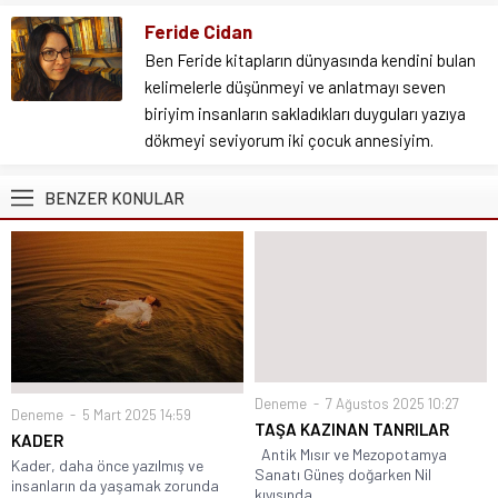
Feride Cidan
Ben Feride kitapların dünyasında kendini bulan
kelimelerle düşünmeyi ve anlatmayı seven
biriyim insanların sakladıkları duyguları yazıya
dökmeyi seviyorum iki çocuk annesiyim.
BENZER KONULAR
Deneme
7 Ağustos 2025 10:27
Deneme
5 Mart 2025 14:59
TAŞA KAZINAN TANRILAR
KADER
Antik Mısır ve Mezopotamya
Kader, daha önce yazılmış ve
Sanatı Güneş doğarken Nil
insanların da yaşamak zorunda
kıyısında...