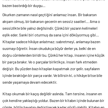
bazen bastırdığı bir duygu…
Okurken zamanın nasıl geçtiğini anlamaz insan. Bir bakarsın
akşam olmuş, bir bakarsın gecenin en sessiz saatleri… Ama o
sessizlikte bile yalnız değilsindir. Çünkü bir yazarın kelimeleri
eşlik eder. Sanki biri oturmuş da sana içini döküyormuş gibi…
Kitaplar sadece hikâye anlatmaz; sabretmeyi, anlamayı bazen
susmayı öğretir. İnsan okudukça büyür derler ya, belki de en
doğru cümlelerden biridir bu. Çünkü her kitap, insanın içine küçük
bir parça bırakır. Ve o parçalar biriktikçe, insan fark etmeden
değişir. Bu yüzden bazı kitapları kapatmak zor gelir, sayfaların
içinde bıraktığın bir parça vardır. Ve bilirsin ki, o hikâye bitse bile
sende yaşamaya devam edecektir.
Kitap okumak bir kaçış değildir aslında. Tam tersine, insanın en
çok kendine yaklaştığı yoldur. Bazen bir kitabın içinde bulunan bir
cümle, bütün hayatını değiştirecek kadar güçlü olabilir. Kitabın en