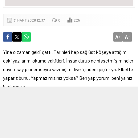
31 MART 2026 12:37
0
225
A
A
+
-
Yine o zaman geldi çattı. Tarihleri hep sağ üst köşeye attığım
eski yazılarımı okuma vakitleri. İnsan durup ne hissetmişim neler
duyumsayıp önemseyip yazmışım diye içinden geçirir ya. Elbette
yaparız bunu. Yapmaz mısınız yoksa? Ben yapıyorum, beni yalnız
bırakmayın.
Yazılanlar her zaman yaşanmaz. Yaşadıklarımız da her zaman
yazıya dökülmez. Belki anlatacak kelime bulamadığımızdan ya da
yaşanmış olarak kalmasını istediğimizden. Tam olarak hangisi
bilmiyorum. Siz biliyor musunuz? Lütfen bana da söyleyin.
İnsan yazarken okuyandan bir şey bekler mi? Beğenmesinden