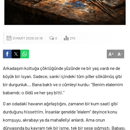
31 MART 2026 20:19
0
270
A
A
+
-
Arkadaşım koltuğa çöktüğünde yüzünde ne bir yaş vardı ne de
büyük bir isyan. Sadece, sanki içindeki tüm piller sökülmüş gibi
bir durgunluk… Bana baktı ve o cümleyi kurdu: “Benim elalemim
babamdı; o öldü ve her şey bitti.”
O an odadaki havanın ağırlaştığını, zamanın bir kum saati gibi
durduğunu hissettim. İnsanlar genelde “elalem” deyince konu
komşuyu, akrabayı ya da mahalleliyi anlardı. Ama onun
dünyasında bu kavram tek bir isme, tek bir sese sığmıştı. Babası,