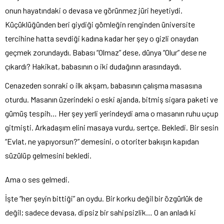
onun hayatındaki o devasa ve görünmez jüri heyetiydi.
Küçüklüğünden beri giydiği gömleğin renginden üniversite
tercihine hatta sevdiği kadına kadar her şey o gizli onaydan
geçmek zorundaydı. Babası “Olmaz” dese, dünya “Olur” dese ne
çıkardı? Hakikat, babasının o iki dudağının arasındaydı.
Cenazeden sonraki o ilk akşam, babasının çalışma masasına
oturdu. Masanın üzerindeki o eski ajanda, bitmiş sigara paketi ve
gümüş tespih… Her şey yerli yerindeydi ama o masanın ruhu uçup
gitmişti. Arkadaşım elini masaya vurdu, sertçe. Bekledi. Bir sesin
“Evlat, ne yapıyorsun?” demesini, o otoriter bakışın kapıdan
süzülüp gelmesini bekledi.
Ama o ses gelmedi.
İşte “her şeyin bittiği” an oydu. Bir korku değil bir özgürlük de
değil; sadece devasa, dipsiz bir sahipsizlik… O an anladı ki