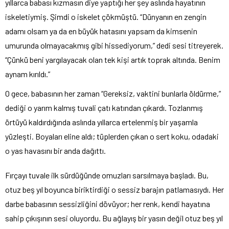
yıllarca babası kızmasın diye yaptığı her şey aslında hayatının
iskeletiymiş. Şimdi o iskelet çökmüştü. “Dünyanın en zengin
adamı olsam ya da en büyük hatasını yapsam da kimsenin
umurunda olmayacakmış gibi hissediyorum,” dedi sesi titreyerek.
“Çünkü beni yargılayacak olan tek kişi artık toprak altında. Benim
aynam kırıldı.”
O gece, babasının her zaman “Gereksiz, vaktini bunlarla öldürme,”
dediği o yarım kalmış tuvali çatı katından çıkardı. Tozlanmış
örtüyü kaldırdığında aslında yıllarca ertelenmiş bir yaşamla
yüzleşti. Boyaları eline aldı; tüplerden çıkan o sert koku, odadaki
o yas havasını bir anda dağıttı.
Fırçayı tuvale ilk sürdüğünde omuzları sarsılmaya başladı. Bu,
otuz beş yıl boyunca biriktirdiği o sessiz barajın patlamasıydı. Her
darbe babasının sessizliğini dövüyor; her renk, kendi hayatına
sahip çıkışının sesi oluyordu. Bu ağlayış bir yasın değil otuz beş yıl