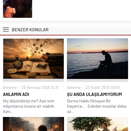
BENZER KONULAR
Deneme
23 Aralık 2025 09:55
Deneme
29 Temmuz 2026 12:31
ŞU ANDA ULAŞILAMIYORUM
ANLAMIN ADI
Durma Hakkı Olmayan Bir
Hiç düşündünüz mü? Aynı isim
Hayatta… Eskiden insanlar daha
milyonlarca insana ait olabilir.
az...
Aynı...