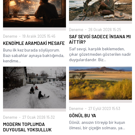
Deneme
26 Ocak 2026 15:25
SAF SEVGİ SADECE İNSANA MI
Deneme
19 Aralık 2025 15:45
AİTTİR?
KENDİMLE ARAMDAKİ MESAFE
Saf sevgi, karşılık beklemeden,
Bunu ilk kez burada söylüyorum.
çıkar gözetmeden gösterilen nadir
Bazı sabahlar aynaya baktığımda,
duygulardandır. Biz...
kendime...
Deneme
27 Eylül 2023 15:53
GÖNÜL BU YA
Deneme
27 Ocak 2026 15:32
Gönül, ansızın titreyip bir kuşun
MODERN TOPLUMDA
ölmesi, bir çiçeğin solması, ya...
DUYGUSAL YOKSULLUK