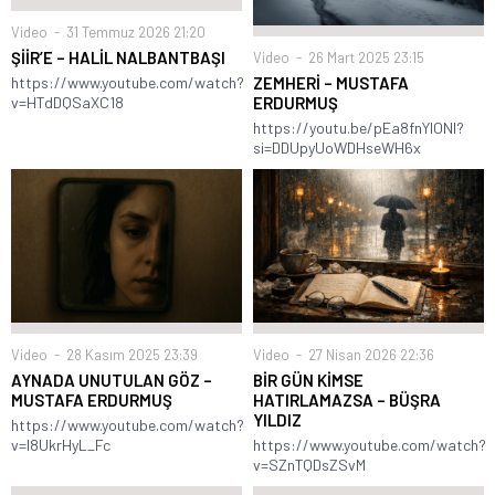
Video
31 Temmuz 2026 21:20
ŞİİR’E – HALİL NALBANTBAŞI
Video
26 Mart 2025 23:15
ZEMHERİ – MUSTAFA
https://www.youtube.com/watch?
ERDURMUŞ
v=HTdDQSaXC18
https://youtu.be/pEa8fnYlONI?
si=DDUpyUoWDHseWH6x
Video
28 Kasım 2025 23:39
Video
27 Nisan 2026 22:36
AYNADA UNUTULAN GÖZ –
BİR GÜN KİMSE
MUSTAFA ERDURMUŞ
HATIRLAMAZSA – BÜŞRA
YILDIZ
https://www.youtube.com/watch?
v=I8UkrHyL_Fc
https://www.youtube.com/watch?
v=SZnTQDsZSvM