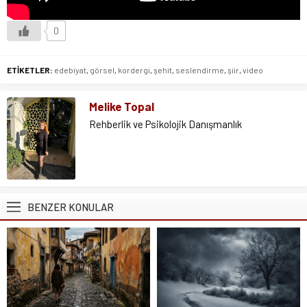
0
ETİKETLER:
edebiyat
,
görsel
,
kordergi
,
şehit
,
seslendirme
,
şiir
,
video
Melike Topal
Rehberlik ve Psikolojik Danışmanlık
BENZER KONULAR