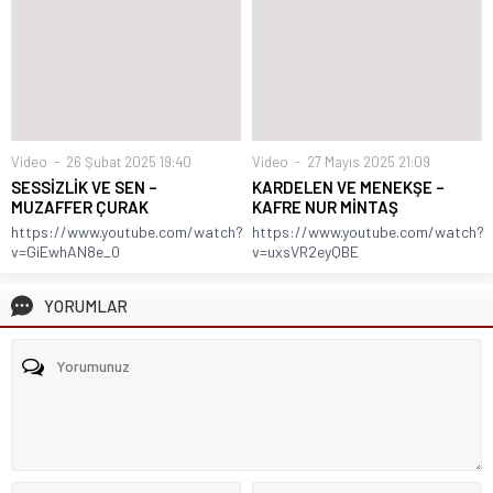
Video
26 Şubat 2025 19:40
Video
27 Mayıs 2025 21:09
SESSİZLİK VE SEN –
KARDELEN VE MENEKŞE –
MUZAFFER ÇURAK
KAFRE NUR MİNTAŞ
https://www.youtube.com/watch?
https://www.youtube.com/watch?
v=GiEwhAN8e_0
v=uxsVR2eyQBE
YORUMLAR