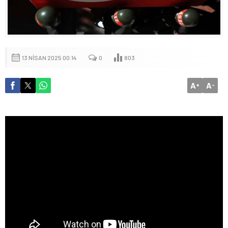
13 NISAN 2025 00:14
0
803
A
A
+
-