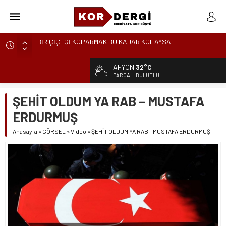
KÜRESEL ENGEREK
YUVANIN TA KENDİSİ
AFYON
32°C
AKİDE ŞEKERİ
PARÇALI BULUTLU
GÜNCELLEME
ŞEHİT OLDUM YA RAB – MUSTAFA
KARALAMALAR
ERDURMUŞ
SÖZDE KALANLAR
Anasayfa
»
GÖRSEL
»
Video
»
ŞEHİT OLDUM YA RAB – MUSTAFA ERDURMUŞ
LEYLA, AŞKIN ÖZNESİDİR
YIKILMAYAN GENÇLİK
BAHÇEDEKİ YABANCI
BİR ÇİÇEĞİ KOPARMAK BU KADAR KOLAYSA…