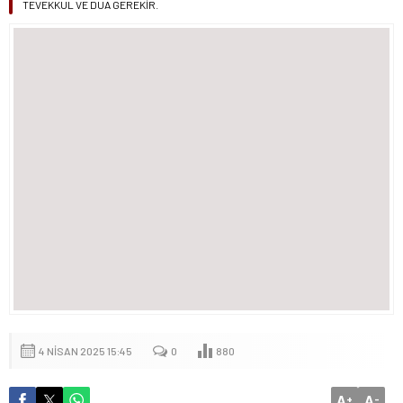
TEVEKKÜL VE DUA GEREKİR.
4 NISAN 2025 15:45
0
880
A
A
+
-