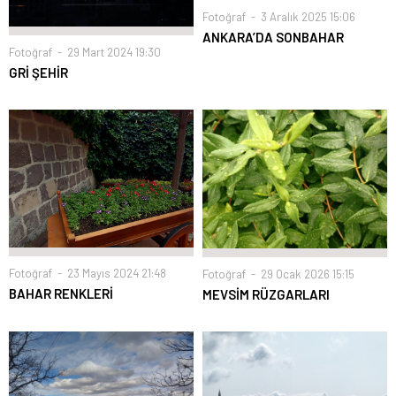
Fotoğraf
3 Aralık 2025 15:06
ANKARA’DA SONBAHAR
Fotoğraf
29 Mart 2024 19:30
GRİ ŞEHİR
Fotoğraf
23 Mayıs 2024 21:48
Fotoğraf
29 Ocak 2026 15:15
BAHAR RENKLERİ
MEVSİM RÜZGARLARI