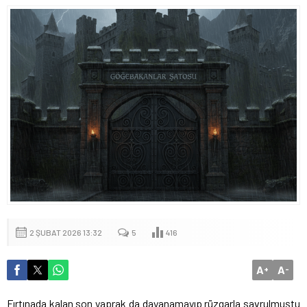
2 ŞUBAT 2026 13:32
5
416
A
A
+
-
Fırtınada kalan son yaprak da dayanamayıp rüzgarla savrulmuştu