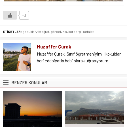
+3
ETİKETLER:
çocuklar
,
fotoğraf
,
görsel
,
Kış
,
kordergi
,
sefalet
Muzaffer Çurak
Muzaffer Çurak, Sınıf öğretmeniyim. İlkokuldan
beri edebiyatla hobi olarak uğraşıyorum.
BENZER KONULAR