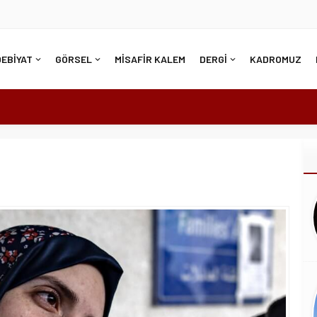
DEBİYAT
GÖRSEL
MİSAFİR KALEM
DERGİ
KADROMUZ
R KADININ EMEĞ