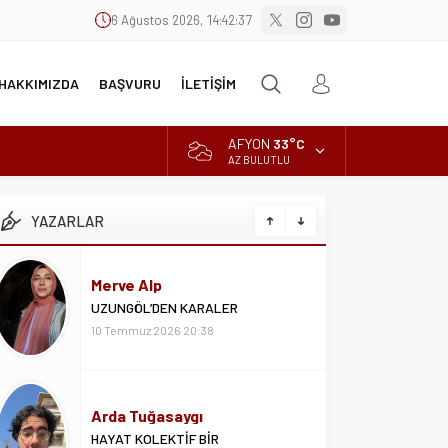
6 Ağustos 2026, 14:42:38
HAKKIMIZDA
BAŞVURU
İLETİŞİM
AFYON
33°C
AZ BULUTLU
YAZARLAR
Merve Alp
UZUNGÖL’DEN KARALER
10 Temmuz 2026 20:38
Arda Tuğasaygı
HAYAT KOLEKTİF BİR