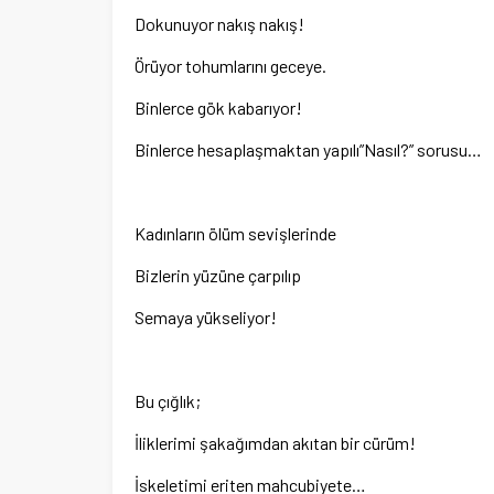
Dokunuyor nakış nakış!
Örüyor tohumlarını geceye.
Binlerce gök kabarıyor!
Binlerce hesaplaşmaktan yapılı”Nasıl?” sorusu…
Kadınların ölüm sevişlerinde
Bizlerin yüzüne çarpılıp
Semaya yükseliyor!
Bu çığlık;
İliklerimi şakağımdan akıtan bir cürüm!
İskeletimi eriten mahcubiyete…