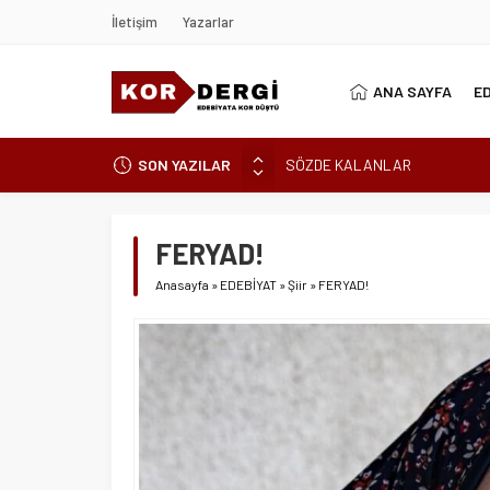
İletişim
Yazarlar
ANA SAYFA
E
SON YAZILAR
SÖZDE KALANLAR
LEYLA, AŞKIN ÖZNESİDİR
YIKILMAYAN GENÇLİK
FERYAD!
BAHÇEDEKİ YABANCI
Anasayfa
»
EDEBİYAT
»
Şiir
»
FERYAD!
BİR İKİNDİ HOMURTUSU
AKLANMAYAN GÜNAHLAR
BİR DAKİKA KALA
CAM TAVANLARIN ÖTESİNDE Bİ
BAŞTAN BAŞLAYAMAM
KARALAMALAR