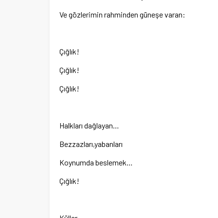
Ve gözlerimin rahminden güneşe varan:
Çığlık!
Çığlık!
Çığlık!
Halkları dağlayan…
Bezzazları,yabanları
Koynumda beslemek…
Çığlık!
Küller…