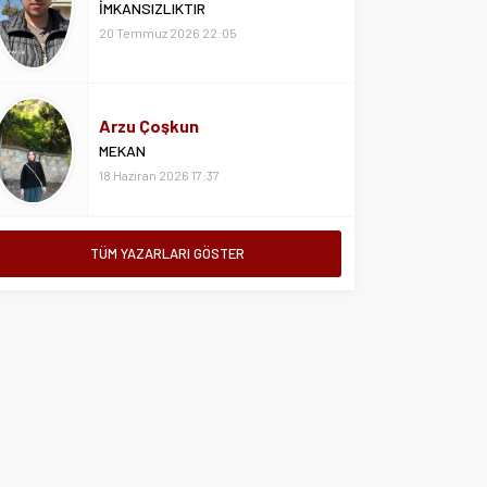
İMKANSIZLIKTIR
20 Temmuz 2026 22:05
Arzu Çoşkun
MEKAN
18 Haziran 2026 17:37
TÜM YAZARLARI GÖSTER
Aslıhan Özsoy
HAYATIN KENARINDAN
7 Nisan 2026 15:21
Asiye Özsoy
ISLAK KALDIRIMLARDA ÖZLEMEK
SENİ
24 Temmuz 2026 16:36