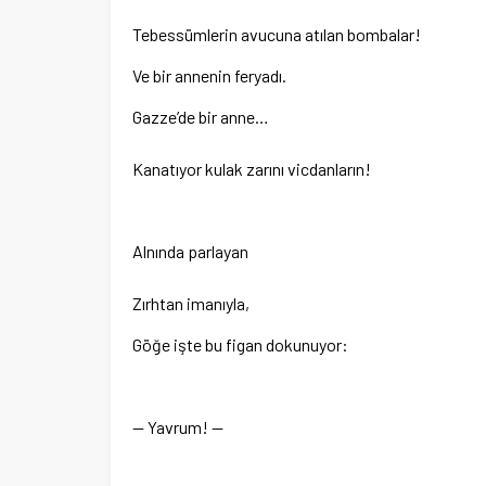
Tebessümlerin avucuna atılan bombalar!
Ve bir annenin feryadı.
Gazze’de bir anne…
Kanatıyor kulak zarını vicdanların!
Alnında parlayan
Zırhtan imanıyla,
Göğe işte bu figan dokunuyor:
— Yavrum! —