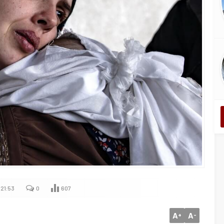
 21:53
0
607
A
A
+
-