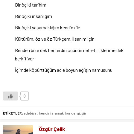
Bir öç ki tarihim
Bir öç ki insanlığım
Bir öç ki yaşamaklığım kendim ile
Kültürüm, öz ve öz Türkçem, lisanım için
Benden bize dek her ferdin öcünün nefreti iliklerime dek
berkitiyor
İçimde köpürttüğüm adle boyun eğişin namusunu
0
ETİKETLER:
edebiyat
,
kendini aramak
,
kor dergi
,
şiir
Özgür Çelik