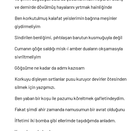
ve demirde dövülmüş hayalarını yırtmak hainliğinde
Ben korkutulmuş kalafat yeislerimin bağrına meşinler
giydirmeliyim
Sindirilen benliğimi, pıhtılaşan barutun kusmuğuyla değil
Cumanın göğe saldığı misk-i amber duaların okşamasıyla
sivriltmeliyim
Göğsüme ne kadar da adımı kazısam
Korkuyu dişleyen sırtlanlar pusu kuruyor devirler ötesinden
silmek için yazgımızı.
Ben yaban bir koşu ile pazumu köreltmek gafletindeydim.
Fakat şimdi ahir zamanda namusumun bir avrat olduğunu
İffetimi iki bomba gibi ellerimde taşıdığımda anladım.