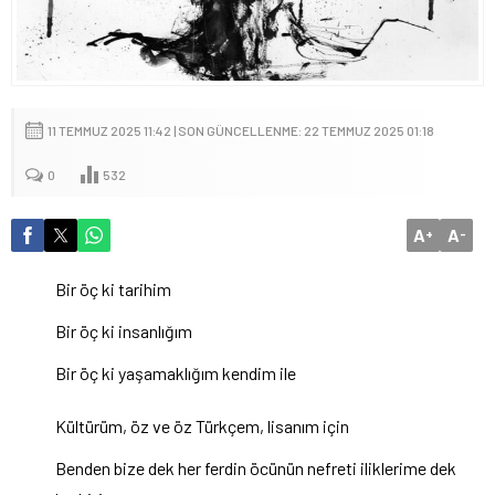
11 TEMMUZ 2025 11:42 | SON GÜNCELLENME: 22 TEMMUZ 2025 01:18
0
532
A
A
+
-
Bir öç ki tarihim
Bir öç ki insanlığım
Bir öç ki yaşamaklığım kendim ile
Kültürüm, öz ve öz Türkçem, lisanım için
Benden bize dek her ferdin öcünün nefreti iliklerime dek