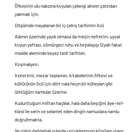
Öfkesinin ulu nabzına koyulan çelengi alnının çatından
yakmak için.
Döşümde mayalanan bir iç çekiş tarihimin öcü
Adımın üzerinde yazılı olmasa da meşin nefretim, uysal
koyun yaftası, sömürgeci ruhu ve hırpalayışı Siyah fakat
madde aleminde beyaz tenli tarihten.
Koşmalıyım;
Irzının kini, mezar taşlarının, kitabelerinin öfkesi ve
kültürünün öcü için dört nala hırçın bir küheylan gibi
ürktüğüm namlular üzerine.
Kudurttuğum militan haçlılar, hala daha beşiğini âye¬te’l-
kürsî ile serin ve selamet eden dingin namuslara namlu
doğrultmakta.
Ve çirkin dağdağalı sularda çocuklarımızın köpüren utanç