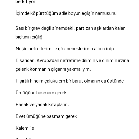
berkitiyor
İçimde köpürttüğüm adle boyun eğişin namusunu
Sası bir grev değil sinemdeki, partizan aşklardan kalan
bıçkının çığlığı
Meşin nefretlerim ile göz bebeklerimin altına inip
Dışarıdan, Avrupa’dan nefretime dilimin ve dinimin ırzına
çelenk konmanın çılgarını yakmalıyım.
Hışırtılı hıncım çalakalem bir barut olmanın da üstünde
Ümüğüne basmam gerek
Pasak ve yasak kitapların.
Evet ümüğüne basmam gerek
Kalem ile