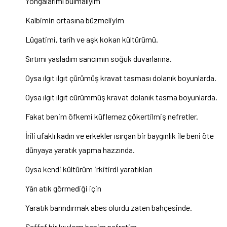
Yongalarımı bulmalıyım
Kalbimin ortasına büzmeliyim
Lügatimi, tarih ve aşk kokan kültürümü.
Sırtımı yasladım sancımın soğuk duvarlarına.
Oysa ılgıt ılgıt çürümüş kravat tasması dolanık boyunlarda.
Oysa ılgıt ılgıt cürümmüş kravat dolanık tasma boyunlarda.
Fakat benim öfkemi küflemez çökertilmiş nefretler.
İrili ufaklı kadın ve erkekler ısırgan bir baygınlık ile beni öte
dünyaya yaratık yapma hazzında.
Oysa kendi kültürüm irkitirdi yaratıkları
Yârı atık görmediği için
Yaratık barındırmak abes olurdu zaten bahçesinde.
Şeffaf bir kıvılcım benim nefretim