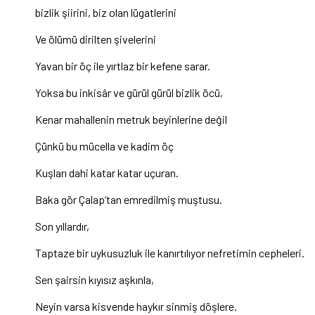
bizlik şiirini, biz olan lügatlerini
Ve ölümü dirilten şivelerini
Yavan bir öç ile yırtlaz bir kefene sarar.
Yoksa bu inkisâr ve gürül gürül bizlik öcü,
Kenar mahallenin metruk beyinlerine değil
Çünkü bu mücella ve kadim öç
Kuşları dahi katar katar uçuran.
Baka gör Çalap’tan emredilmiş muştusu.
Son yıllardır,
Taptaze bir uykusuzluk ile kanırtılıyor nefretimin cepheleri.
Sen şairsin kıyısız aşkınla,
Neyin varsa kisvende haykır sinmiş döşlere.