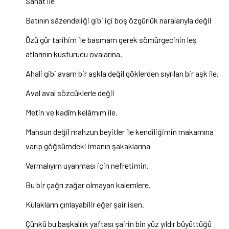
Sanat ile
Batının sâzendeliği gibi içi boş özgürlük naralarıyla değil
Özü gür tarihim ile basmam gerek sömürgecinin leş
atlarının kusturucu ovalarına.
Ahali gibi avam bir aşkla değil göklerden sıyrılan bir aşk ile.
Aval aval sözcüklerle değil
Metin ve kadîm kelâmım ile.
Mahsun değil mahzun beyitler ile kendiliğimin makamına
varıp göğsümdeki imanın şakaklarına
Varmalıyım uyanması için nefretimin.
Bu bir çağrı zağar olmayan kalemlere.
Kulakların çınlayabilir eğer şair isen.
Çünkü bu başkalılık yaftası şairin bin yüz yıldır büyüttüğü