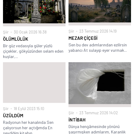
Şiir
23 Temmuz 2026 14:19
Şiir
30 Ocak 2026 16:38
MEZAR ÇİÇEĞİ
ÖLÜMLÜLÜK
Sen bu dev adımlarından ezilirsin
Bir güz vedasıyla güler yüzlü
yabancı At sulayıp eyer vurmak...
çiçekler, gökyüzünden selam eden
kuşlar,...
Şiir
18 Eylül 2023 15:10
Şiir
23 Temmuz 2026 14:02
ÜZÜLDÜM
İNTİBAH
Radyonun her kanalında Sen
Dünya hengâmesinde yönünü
çalıyorsun her açtığımda En
şaşırmışken adımlarım, Karanlık
sevdiğim kitabın...