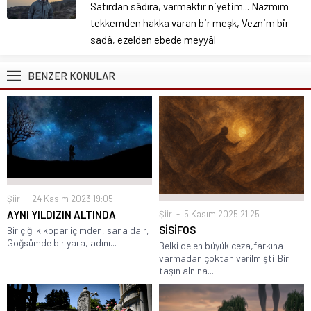
Satırdan sâdıra, varmaktır niyetim... Nazmım
tekkemden hakka varan bir meşk, Veznim bir
sadâ, ezelden ebede meyyâl
BENZER KONULAR
Şiir
24 Kasım 2023 19:05
Şiir
5 Kasım 2025 21:25
AYNI YILDIZIN ALTINDA
SİSİFOS
Bir çığlık kopar içimden, sana dair,
Göğsümde bir yara, adını...
Belki de en büyük ceza,farkına
varmadan çoktan verilmişti:Bir
taşın alnına...