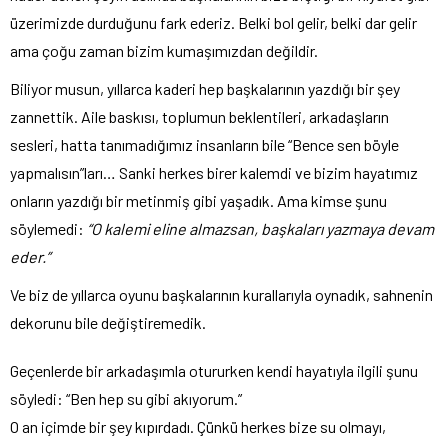
üzerimizde durduğunu fark ederiz. Belki bol gelir, belki dar gelir
ama çoğu zaman bizim kumaşımızdan değildir.
Biliyor musun, yıllarca kaderi hep başkalarının yazdığı bir şey
zannettik. Aile baskısı, toplumun beklentileri, arkadaşların
sesleri, hatta tanımadığımız insanların bile “Bence sen böyle
yapmalısın”ları… Sanki herkes birer kalemdi ve bizim hayatımız
onların yazdığı bir metinmiş gibi yaşadık. Ama kimse şunu
söylemedi:
“O kalemi eline almazsan, başkaları yazmaya devam
eder.”
Ve biz de yıllarca oyunu başkalarının kurallarıyla oynadık, sahnenin
dekorunu bile değiştiremedik.
Geçenlerde bir arkadaşımla otururken kendi hayatıyla ilgili şunu
söyledi: “Ben hep su gibi akıyorum.”
O an içimde bir şey kıpırdadı. Çünkü herkes bize su olmayı,