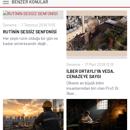
BENZER KONULAR
Deneme
7 Temmuz 2026 11:55
RUTİNİN SESSİZ SENFONİSİ
Her şeyin rutin olduğu bir gün ne
kadar enteresandır değil...
Deneme
17 Mart 2026 12:19
İLBER ORTAYLI’YA VEDA,
CENAZEYE SAYGI
Ülkenin en büyük bilim
insanlarından biri olan Prof. Dr.
İlber...