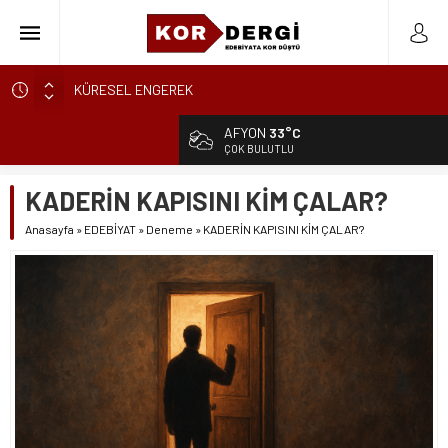
KÜRESEL ENGEREK
YUVANIN TA KENDİSİ
AFYON
33°C
AKİDE ŞEKERİ
ÇOK BULUTLU
GÜNCELLEME
KADERİN KAPISINI KİM ÇALAR?
KARALAMALAR
Anasayfa
»
EDEBİYAT
»
Deneme
»
KADERİN KAPISINI KİM ÇALAR?
SÖZDE KALANLAR
LEYLA, AŞKIN ÖZNESİDİR
YIKILMAYAN GENÇLİK
BAHÇEDEKİ YABANCI
BİR ÇİÇEĞİ KOPARMAK BU KADAR KOLAYSA…