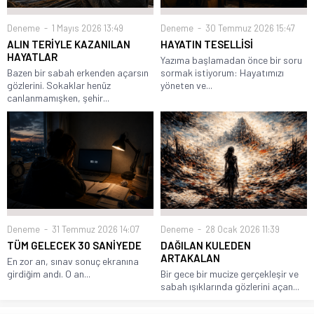
Deneme
1 Mayıs 2026 13:49
Deneme
30 Temmuz 2026 15:47
ALIN TERİYLE KAZANILAN
HAYATIN TESELLİSİ
HAYATLAR
Yazıma başlamadan önce bir soru
Bazen bir sabah erkenden açarsın
sormak istiyorum: Hayatımızı
gözlerini. Sokaklar henüz
yöneten ve...
canlanmamışken, şehir...
Deneme
31 Temmuz 2026 14:07
Deneme
28 Ocak 2026 11:39
TÜM GELECEK 30 SANİYEDE
DAĞILAN KULEDEN
ARTAKALAN
En zor an, sınav sonuç ekranına
girdiğim andı. O an...
Bir gece bir mucize gerçekleşir ve
sabah ışıklarında gözlerini açan...