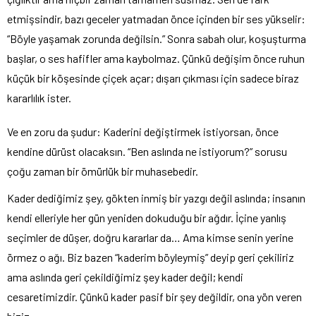
etmişsindir, bazı geceler yatmadan önce içinden bir ses yükselir:
“Böyle yaşamak zorunda değilsin.” Sonra sabah olur, koşuşturma
başlar, o ses hafifler ama kaybolmaz. Çünkü değişim önce ruhun
küçük bir köşesinde çiçek açar; dışarı çıkması için sadece biraz
kararlılık ister.
Ve en zoru da şudur: Kaderini değiştirmek istiyorsan, önce
kendine dürüst olacaksın. “Ben aslında ne istiyorum?” sorusu
çoğu zaman bir ömürlük bir muhasebedir.
Kader dediğimiz şey, gökten inmiş bir yazgı değil aslında; insanın
kendi elleriyle her gün yeniden dokuduğu bir ağdır. İçine yanlış
seçimler de düşer, doğru kararlar da… Ama kimse senin yerine
örmez o ağı. Biz bazen “kaderim böyleymiş” deyip geri çekiliriz
ama aslında geri çekildiğimiz şey kader değil; kendi
cesaretimizdir. Çünkü kader pasif bir şey değildir, ona yön veren