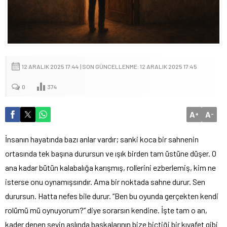
12 ARALIK 2025 17:44 | SON GÜNCELLENME: 12 ARALIK 2025 17:45
0
374
A
A
+
-
İnsanın hayatında bazı anlar vardır; sanki koca bir sahnenin
ortasında tek başına durursun ve ışık birden tam üstüne düşer. O
ana kadar bütün kalabalığa karışmış, rollerini ezberlemiş, kim ne
isterse onu oynamışsındır. Ama bir noktada sahne durur. Sen
durursun. Hatta nefes bile durur. “Ben bu oyunda gerçekten kendi
rolümü mü oynuyorum?” diye sorarsın kendine. İşte tam o an,
kader denen şeyin aslında başkalarının bize biçtiği bir kıyafet gibi