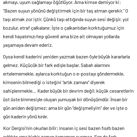
akmayı, uyum sağlamayı öğütlüyor. Ama kimse demiyor ki:
“Bazen suyun yönünü değiştirmek için bir taş atman gerekir.” O
taşı atmak zor iştir. Çünkü taşı attığında suyun sesi değişir, yol
bozulur, etraf çalkalanır. İşte o çalkantıdan korktuğumuz için
kendi hayatımızı hep güvenli ama bize ait olmayan yollarda
yaşamaya devam ederiz.
Oysa kendi kaderini yeniden yazmak bazen öyle büyük kararlarla
gelmez. Küçücük bir fark edişle başlar. Sabah alarmını
ertelememekle, aylarca korktuğun o e-postayı göndermekle,
kimsenin bilmediği o isteğini “artık zamanı” diyerek
sahiplenmekle… Kader büyük bir devrim değil; küçük cesaretlerin
üst üste binmesiyle oluşan yumuşak bir dönüşümdür. İnsan bir
gün aniden değişmez; ama bir gün “değişmeliyim” der ve işte o
gün kaderin yönü kırılır.
Kor Dergisi’nin okurları bilir; insanın iç sesi bazen fısıltı bazen
çığlıktır ama hiçbir zaman tamamen susmaz. Sen de fark