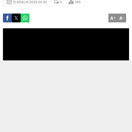
12 ARALIK 2025 00:05
0
385
A
A
+
-
0
ETİKETLER:
edebiyat
,
görsel
,
kordergi
,
seslendirme
,
şiir
,
video