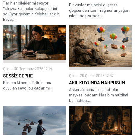
Tarihler bileklerimi sıkıyor
Bir vuslat melodisi düşerse
Yalnızcakelimeler Kelepçelerini
göğsünden içeri, Yağmurlar yağar,
söküyor gecemin Kelebekler gibi
ıslanırsa parmak...
Beyaz...
Şiir
30 Temmuz 2026 12:14
SESSİZ CEPHE
Şiir
26 Şubat 2026 12:37
AKIL KUYUMDA MAHPUSUM
Bilmem ki neden? Bir insana
duyulan sevgi bu kadar mı...
Aşkın zül cemâli cennet olur,
meyvesi bâdam. Nasibim mûzlimi
bulmaksa,...