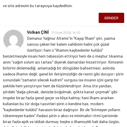
ve site adresim bu tarayıcıya kaydedilsin.
Volkan ÇİNİ
31 Ocak 2026, 14:52
Semanur Yağmur Altemir’in “Kayıp İlham” şiiri, yazma
sancısı çeken her kalem sahibinin halini çok güzel
özetliyor; hani o “ilhamını kaybedenler kulübü”
benzetmesiyle insanı hem tebessüm ettiriyor hem de o meşhur tıkanma
anını “sağım solum acı tarlası” diyerek damardan hissettiriyor. Kimsenin
birbirini dinlemediği, anlamadığı bir döngüden bahsetmesi, aslında
sadece ilhamın değil, genel bir iletişimsizliğin de resmi gibi duruyor; şiirin
sonundaki “zamanın silecek kudreti” vurgusu ise insanın içini garip bir
şekilde hem yatıştırıyor hem de hüzünlendiriyor. Ama öte yandan,
şiirdeki “dağa çıkmak, denizde boğulmak, gökte kanat çırpmak” gibi
imgeler biraz fazla genel geçer ve klişe kalmış; hani ilhamı ararken
kullanılan bu tür doğa tasvirleri şiirin o kendine has, modern
“kaybedenler kulübü” havasını biraz dağıtıyor. Bir de “bitmeyen yolların
tükenmeyen kadını” ifadesi şiirin o akıcı ve minimalist ritmi içerisinde
biraz fazla epik ve iddialı durmuş; keşke o ilhamsızlık hali daha özgün,