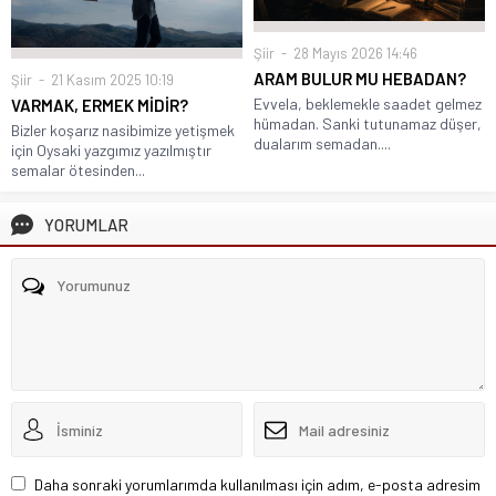
Şiir
28 Mayıs 2026 14:46
ARAM BULUR MU HEBADAN?
Şiir
21 Kasım 2025 10:19
Evvela, beklemekle saadet gelmez
VARMAK, ERMEK MİDİR?
hümadan. Sanki tutunamaz düşer,
Bizler koşarız nasibimize yetişmek
dualarım semadan....
için Oysaki yazgımız yazılmıştır
semalar ötesinden...
YORUMLAR
Daha sonraki yorumlarımda kullanılması için adım, e-posta adresim