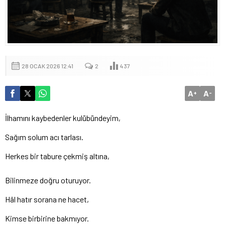
28 OCAK 2026 12:41
2
437
A
A
+
-
İlhamını kaybedenler kulübündeyim,
Sağım solum acı tarlası.
Herkes bir tabure çekmiş altına,
Bilinmeze doğru oturuyor.
Hâl hatır sorana ne hacet,
Kimse birbirine bakmıyor.