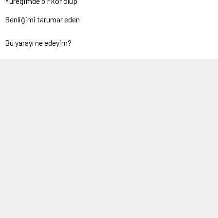
Yüreğimde bir kor olup
Benliğimi tarumar eden
Bu yarayı ne edeyim?
Ne edeyim, bilmem.
Bilmem nasıl geçer?
Bilmem nasıl diner?
Zamanın ucunda iki dirhem umut,
Beni, benden eder.
Gönlümü harap eyler.
Zifiri muhakememde üstünlük
Aklımdan yanayken, kalbimi de yok eder.