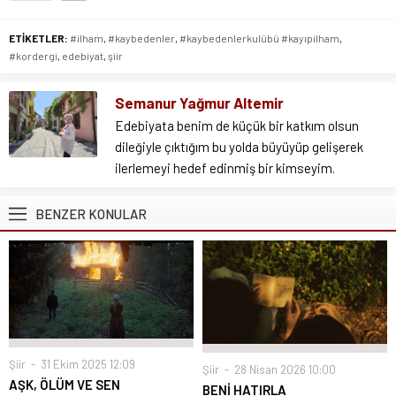
ETİKETLER:
#ilham
,
#kaybedenler
,
#kaybedenlerkulübü #kayıpilham
,
#kordergi
,
edebiyat
,
şiir
Semanur Yağmur Altemir
Edebiyata benim de küçük bir katkım olsun
dileğiyle çıktığım bu yolda büyüyüp gelişerek
ilerlemeyi hedef edinmiş bir kimseyim.
BENZER KONULAR
Şiir
31 Ekim 2025 12:09
Şiir
28 Nisan 2026 10:00
AŞK, ÖLÜM VE SEN
BENİ HATIRLA