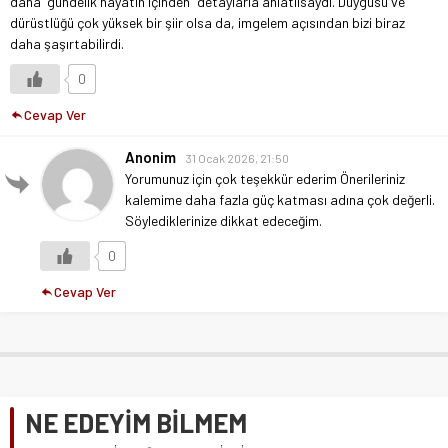
daha “gündelik hayatın içinden” detaylarla anlatılsaydı. Duygusu ve
dürüstlüğü çok yüksek bir şiir olsa da, imgelem açısından bizi biraz
daha şaşırtabilirdi.
0
Cevap Ver
Anonim
31 Ocak 2026, 21:50
Yorumunuz için çok teşekkür ederim Önerileriniz
kalemime daha fazla güç katması adına çok değerli.
Söylediklerinize dikkat edeceğim.
0
Cevap Ver
NE EDEYİM BİLMEM