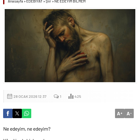
Anasayfa
»
EDEBİYAT
»
Şiir
»
NE EDEYİM BİLMEM
28 OCAK 2026 12:37
1
425
A
A
+
-
Ne edeyim, ne edeyim?