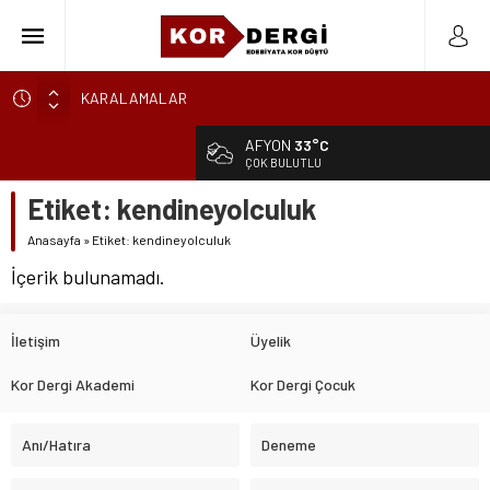
KARALAMALAR
SÖZDE KALANLAR
AFYON
33°C
LEYLA, AŞKIN ÖZNESİDİR
ÇOK BULUTLU
YIKILMAYAN GENÇLİK
Etiket:
kendineyolculuk
BAHÇEDEKİ YABANCI
Anasayfa
»
Etiket: kendineyolculuk
BİR İKİNDİ HOMURTUSU
İçerik bulunamadı.
AKLANMAYAN GÜNAHLAR
BİR DAKİKA KALA
İletişim
Üyelik
CAM TAVANLARIN ÖTESİNDE BİR KADININ EMEĞ
Kor Dergi Akademi
Kor Dergi Çocuk
BAŞTAN BAŞLAYAMAM
Anı/Hatıra
Deneme