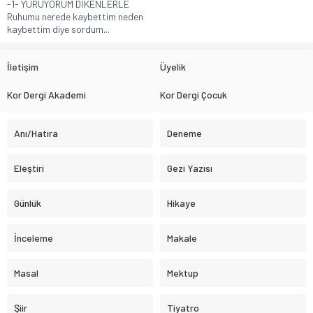
-1- YÜRÜYORUM DİKENLERLE
Ruhumu nerede kaybettim neden
kaybettim diye sordum...
İletişim
Üyelik
Kor Dergi Akademi
Kor Dergi Çocuk
Anı/Hatıra
Deneme
Eleştiri
Gezi Yazısı
Günlük
Hikaye
İnceleme
Makale
Masal
Mektup
Şiir
Tiyatro