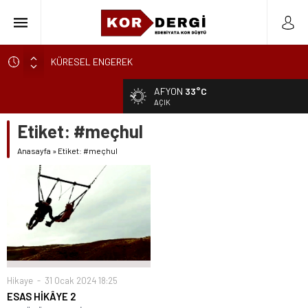
KÜRESEL ENGEREK
YUVANIN TA KENDİSİ
AFYON
33°C
AKİDE ŞEKERİ
AÇIK
GÜNCELLEME
Etiket:
#meçhul
KARALAMALAR
Anasayfa
»
Etiket: #meçhul
SÖZDE KALANLAR
LEYLA, AŞKIN ÖZNESİDİR
YIKILMAYAN GENÇLİK
BAHÇEDEKİ YABANCI
BİR ÇİÇEĞİ KOPARMAK BU KADAR KOLAYSA…
Hikaye
31 Ocak 2024 18:25
ESAS HİKÂYE 2