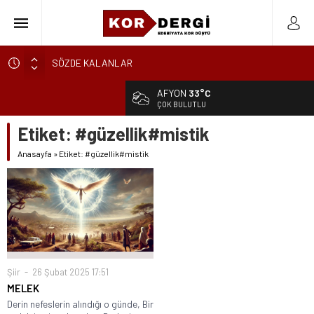
SÖZDE KALANLAR
LEYLA, AŞKIN ÖZNESİDİR
AFYON
33°C
YIKILMAYAN GENÇLİK
ÇOK BULUTLU
BAHÇEDEKİ YABANCI
Etiket:
#güzellik#mistik
BİR İKİNDİ HOMURTUSU
Anasayfa
»
Etiket: #güzellik#mistik
AKLANMAYAN GÜNAHLAR
BİR DAKİKA KALA
CAM TAVANLARIN ÖTESİNDE BİR KADININ EMEĞ
BAŞTAN BAŞLAYAMAM
KARALAMALAR
Şiir
26 Şubat 2025 17:51
MELEK
Derin nefeslerin alındığı o günde, Bir