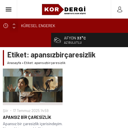
KÜRESEL ENGEREK
YUVANIN TA KENDİSİ
AFYON
33°C
AKİDE ŞEKERİ
AZ BULUTLU
GÜNCELLEME
Etiket:
apansızbirçaresizlik
KARALAMALAR
Anasayfa
»
Etiket: apansızbirçaresizlik
SÖZDE KALANLAR
LEYLA, AŞKIN ÖZNESİDİR
YIKILMAYAN GENÇLİK
BAHÇEDEKİ YABANCI
BİR ÇİÇEĞİ KOPARMAK BU KADAR KOLAYSA…
Şiir
17 Temmuz 2025 14:59
APANSIZ BİR ÇARESİZLİK
Apansız bir çaresizlik içerisindeyim.