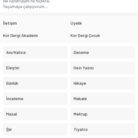
Ne varlıktayım ne hiçlikte,
Yaşamaya çalışıyorum,...
İletişim
Üyelik
Kor Dergi Akademi
Kor Dergi Çocuk
Anı/Hatıra
Deneme
Eleştiri
Gezi Yazısı
Günlük
Hikaye
İnceleme
Makale
Masal
Mektup
Şiir
Tiyatro