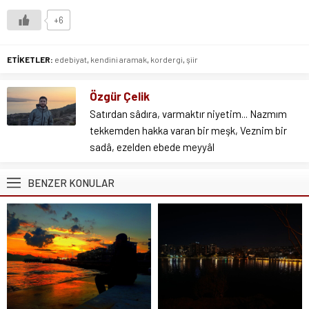
+6
ETİKETLER:
edebiyat
,
kendini aramak
,
kordergi
,
şiir
Özgür Çelik
Satırdan sâdıra, varmaktır niyetim... Nazmım
tekkemden hakka varan bir meşk, Veznim bir
sadâ, ezelden ebede meyyâl
BENZER KONULAR