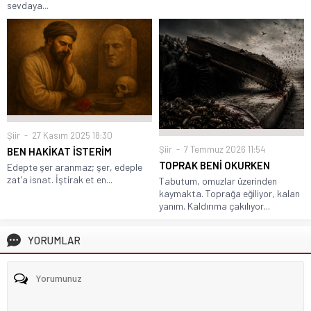
sevdaya...
Şiir
27 Kasım 2025 18:30
Şiir
7 Temmuz 2026 11:54
BEN HAKİKAT İSTERİM
TOPRAK BENİ OKURKEN
Edepte şer aranmaz; şer, edeple
zat’a isnat. İştirak et en...
Tabutum, omuzlar üzerinden
kaymakta. Toprağa eğiliyor, kalan
yanım. Kaldırıma çakılıyor...
YORUMLAR