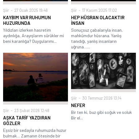
Şiir
27 Ocak 2025 19:46
Şiir
17 Kasım 2025 17:02
KAYBIM VAR RUHUMUN
HEP HÜSRAN OLACAKTIR
HUZURUNDA
İNSAN
Yıldızları izlerken hasretim
Sonuçsuz çabalarıyla insan,
aydınlığa, Arayışlarım sürükler mi
mahkûmdur hüsrana. Yanlış
beni karanlığa? Duygularımı...
tanıdığı, yanlış insanların
uğruna…...
Şiir
30 Temmuz 2026 13:14
NEFER
Şiir
23 Şubat 2026 12:48
Bir ten ki, buz gibi soğuk ve soluk
AŞKA TARİF YAZDIRAN
Bir el...
GÖZLER
Eşsiz bir sedayla ruhumuzda huzur
bulmak… Zamanın ötesinde bir