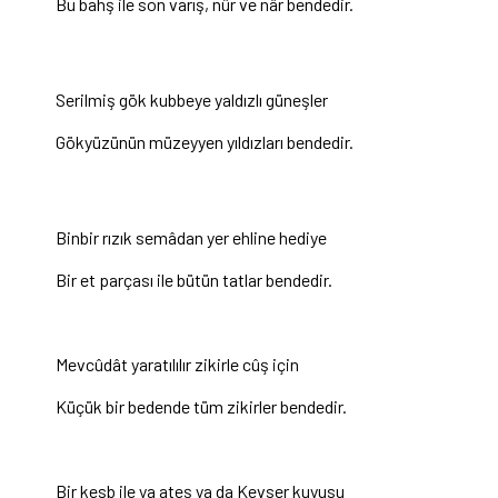
Bu bahş ile son varış, nûr ve nâr bendedir.
Serilmiş gök kubbeye yaldızlı güneşler
Gökyüzünün müzeyyen yıldızları bendedir.
Binbir rızık semâdan yer ehline hediye
Bir et parçası ile bütün tatlar bendedir.
Mevcûdât yaratılılır zikirle cûş için
Küçük bir bedende tüm zikirler bendedir.
Bir kesb ile ya ateş ya da Kevser kuyusu